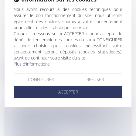
Nous avons recours à des cookies techniques pour
assurer le bon fonctionnement du site, nous utilisons
également des cookies soumis à votre consentement
DES VOLS AIR AUSTRAL ENTRE
pour collecter des statistiques de visite.
MAYOTTE ET PARIS REPORTÉS APRÈS
Cliquez ci-dessous sur « ACCEPTER » pour accepter le
dépôt de l'ensemble des cookies ou sur « CONFIGURER
L’IMMOBILISATION D’UN BOEING 787
» pour choisir quels cookies nécessitant votre
Flux Francetvinfo
consentement seront déposés (cookies statistiques),
La compagnie Air Austral annonce des ajustements de
avant de continuer votre visite du site.
son programme de vols sur...
Plus d'informations
Lire la suite
CONFIGURER
REFUSER
ACCEPTER
LE GOUVERNEUR GÉNÉRAL DE
SAINTE-LUCIE HOSPITALISÉ EN
MARTINIQUE
Flux Francetvinfo