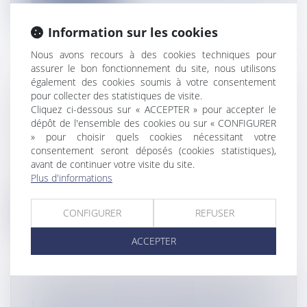
Information sur les cookies
Nous avons recours à des cookies techniques pour
assurer le bon fonctionnement du site, nous utilisons
également des cookies soumis à votre consentement
PAS DE DISTRIBUTION DE COURRIER
pour collecter des statistiques de visite.
DANS LE SUD : MOBILISATION DES
Cliquez ci-dessous sur « ACCEPTER » pour accepter le
dépôt de l'ensemble des cookies ou sur « CONFIGURER
POSTIERS AU CENTRE DE TRI DU
» pour choisir quels cookies nécessitant votre
MARIN
consentement seront déposés (cookies statistiques),
Flux Francetvinfo
avant de continuer votre visite du site.
Les facteurs du sud de la Martinique sont en grève ce
Plus d'informations
mardi à l’appel d’une i...
CONFIGURER
REFUSER
Lire la suite
ACCEPTER
LA GUADELOUPE MAINTENUE EN