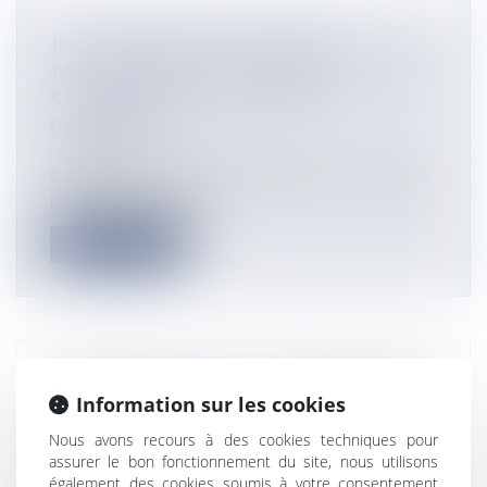
JO – TOKYO2020 : L’ÉQUIPE
JAPONAISE DE CYCLISME SUR PISTE
S’ENTRAÎNE EN NOUVELLE-
CALÉDONIE
Actualités
©gouv.nc L’équipe nationale japonaise de Cyclisme sur
piste a choisi la Nouve...
Lire la suite
MUNICIPALES 2020 : EN MARTINIQUE,
Information sur les cookies
LA DÉPUTÉE MANUÉLA KÉCLARD-
Nous avons recours à des cookies techniques pour
MONDÉSIR CANDIDATE À SAINT-
assurer le bon fonctionnement du site, nous utilisons
JOSEPH
également des cookies soumis à votre consentement