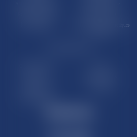
St-Pierre-et-Miquelon
Nouvelle-Calédonie
Polynésie française
Wallis-et-Futuna
Île de Clipperton
Terres australes et antarctiques
françaises
LE SITE DROM-COM
Qui sommes nous
Contact
Plan du site
Mentions légales
Pourquoi ce site
Liens utiles
Lexique juridique