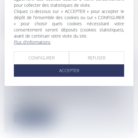
Actualités
pour collecter des statistiques de visite.
La députée de la 2ème circonscription en Martinique,
Cliquez ci-dessous sur « ACCEPTER » pour accepter le
siégeant au GDR, a offic...
dépôt de l'ensemble des cookies ou sur « CONFIGURER
» pour choisir quels cookies nécessitant votre
Lire la suite
consentement seront déposés (cookies statistiques),
avant de continuer votre visite du site.
Plus d'informations
CONFIGURER
REFUSER
JEUX OLYMPIQUES : L’ÉPÉISTE
ACCEPTER
GUADELOUPÉEN YANNICK BOREL
QUALIFIÉ POUR TOKYO 2020
Actualités
Yannick Borel lors des derniers mondiaux à Budapest,
en juillet 2019 ©Peter K...
Lire la suite