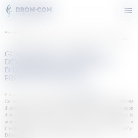
Ouvr
le
men
Vous êtes ici :
Accueil
Guadeloupe : La Région développe une plateforme d’optimisation de la production agricole
GUADELOUPE : LA RÉGION
DÉVELOPPE UNE PLATEFORME
D’OPTIMISATION DE LA
PRODUCTION AGRICOLE
Publié le :
12/01/2020
Source :
outremers360.com
Ce vendredi 10 janvier, la Région Guadeloupe et une dizaine
d’agriculteurs ont signé une convention pour l’expérimentation
d’une plateforme numérique d’optimisation des processus de la
production agricole, afin de collecter des données sur
l’hydrométrie ou la température. « Le projet de Recherche-
Développement porte sur la réalisation d’une plat...