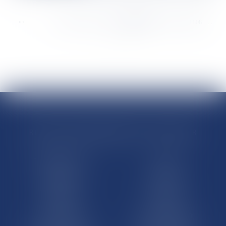
<<
<
...
8802
8803
8804
8805
8806
8807
8808
...
>
>>
RÉGIONS & DÉPARTEMENTS D’OUTRE-MER
Trombinoscopes
Guyane
Martinique
Guadeloupe
La Réunion
Mayotte
Saint-Martin
Saint-Barthélémy