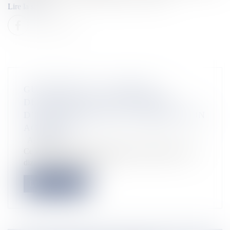
Lire la suite
GUADELOUPE : LA RÉGION
DÉVELOPPE UNE PLATEFORME
D’OPTIMISATION DE LA PRODUCTION
AGRICOLE
Actualités
Ce vendredi 10 janvier, la Région Guadeloupe et une
dizaine d’agriculteurs on...
Lire la suite