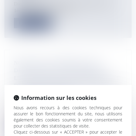
Daniel Leal-Olivas / AFP Miss Guadeloupe 2018 et
1ère Dauphine de Miss France...
Lire la suite
NOUVELLE-CALÉDONIE : UNE
DÉLÉGATION DU MINISTÈRE DE
L’ÉDUCATION, DE LA FORMATION ET
DE LA FRANCOPHONIE DU VANUATU
A VISITÉ LE GIEP-NC
Information sur les cookies
Actualités
Une délégation du ministère de l’éducation, de la
Nous avons recours à des cookies techniques pour
assurer le bon fonctionnement du site, nous utilisons
formation et de la francoph...
également des cookies soumis à votre consentement
pour collecter des statistiques de visite.
Lire la suite
Cliquez ci-dessous sur « ACCEPTER » pour accepter le