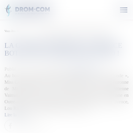
Ouvr
le
men
Vous êtes ici :
Accueil
La Guadeloupéenne Clémence Botino élue Miss France 2020 !
LA GUADELOUPÉENNE CLÉMENCE
BOTINO ÉLUE MISS FRANCE 2020 !
Publié le :
15/12/2019
Source :
outremers360.com
Au bout de 4h30 d’un show sur le thème « Tour du Monde »,
Miss Guadeloupe 2019, Clémence Botino, a remporté la couronne
de Miss France 2020 ! Elle succède ainsi à la Tahitienne
Vaimalama Chaves, et réussi l’exploit de garder la couronne en
Outre-mer. Clémence Botino, 23 ans, devance Miss Provence,
Lou Ruat, Miss Tahiti, Matahari Bousquet, […]
Lire la suite