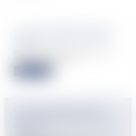
LA GUADELOUPÉENNE CLÉMENCE
BOTINO ÉLUE MISS FRANCE 2020 !
Actualités
Au bout de 4h30 d’un show sur le thème « Tour du
Monde », Miss Guadeloupe 201...
Lire la suite
LA GUADELOUPÉENNE OPHÉLY
MÉZINO 1ÈRE DAUPHINE DE MISS
MONDE 2019 !
Actualités