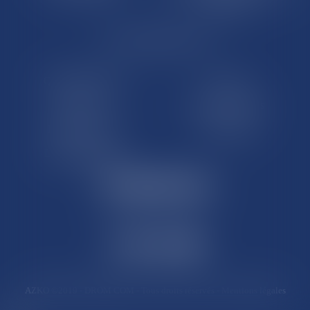
françaises
LE SITE DROM-COM
Qui sommes nous
Contact
Plan du site
Mentions légales
Pourquoi ce site
Liens utiles
Lexique juridique
AZKO ©2019
- DROM COM - Tous droits réservés -
Mentions légales