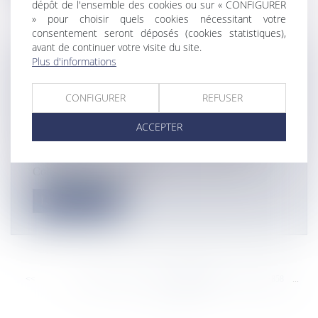
dépôt de l'ensemble des cookies ou sur « CONFIGURER
» pour choisir quels cookies nécessitant votre
consentement seront déposés (cookies statistiques),
avant de continuer votre visite du site.
Plus d'informations
MARTINIQUE : UN NOUVEL
OBSERVATOIRE VOLCANOLOGIQUE
CONFIGURER
REFUSER
ET SISMIQUE INAUGURÉ À SAINT-
PIERRE
ACCEPTER
Actualités
©Observatoire volcanologique et sismologique La
Collectivité territoriale de...
Lire la suite
<<
<
...
8852
8853
8854
8855
8856
8857
8858
...
>
>>