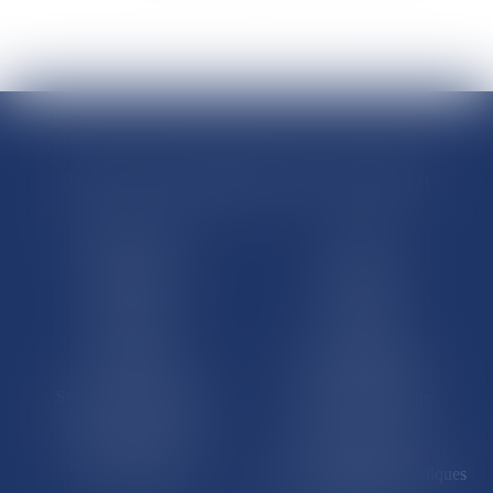
RÉGIONS & DÉPARTEMENTS D’OUTRE-MER
Trombinoscopes
Guyane
Martinique
Guadeloupe
La Réunion
Mayotte
Saint-Martin
Saint-Barthélémy
St-Pierre-et-Miquelon
Nouvelle-Calédonie
Polynésie française
Wallis-et-Futuna
Île de Clipperton
Terres australes et antarctiques