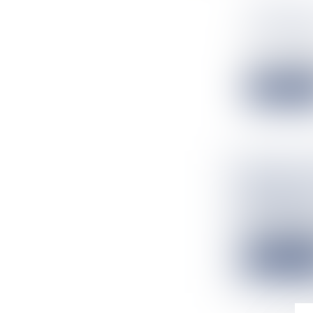
CARIBULL
JEUX VID
Flux Francetv
Pour sa 14ᵉ édit
Lire la suit
PEOPLE: 
BERTIGN
Flux Francetv
"On oublie les 
Lire la suit