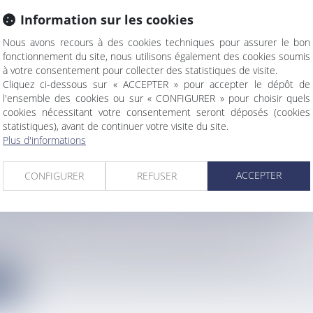
Information sur les cookies
 DANGER SUR LA ROUTE DE L'ÉCOLE
Nous avons recours à des cookies techniques pour assurer le bon
info
fonctionnement du site, nous utilisons également des cookies soumis
à votre consentement pour collecter des statistiques de visite.
ans est décédé après avoir été percuté par une voiture à Mana,...
Cliquez ci-dessous sur « ACCEPTER » pour accepter le dépôt de
l'ensemble des cookies ou sur « CONFIGURER » pour choisir quels
e
cookies nécessitant votre consentement seront déposés (cookies
statistiques), avant de continuer votre visite du site.
Plus d'informations
ACCEPTER
CONFIGURER
REFUSER
LISSEMENT DES AÎNÉS ET LEUR BIEN-ÊTRE EN 
’UN SÉMINAIRE DE LA SOCIÉTÉ OZANAM DE
QUE
info
éfi du vieillissement de la population martiniquaise, la socié...
e