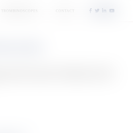
TROMBINOSCOPES
CONTACT
 DE L'ÉCOLE
e voiture à Mana, en Guyane. Il attendait le bus pour aller à
tructures pour les piétons sur de nombreuses routes de ce