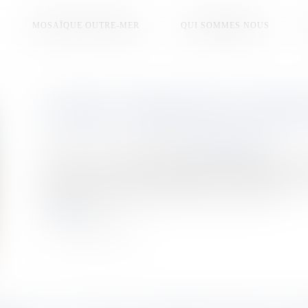
MOSAÏQUE OUTRE-MER
QUI SOMMES NOUS
GUYANE : DANGER SUR LA ROUTE
Publié le :
23/04/2026
Source :
la1ere.franceinfo.fr
Un enfant de 7 ans est décédé après avoir été percuté par un
l’école. Ce drame relance la question du manque d'infras
territoire. A (re)voir dans Outre-Mer L'Actu du 23 avril.
Lire la suite