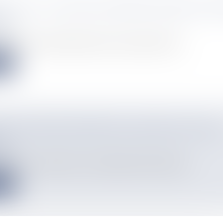
ES 2026 : UN FESTIVAL REPENSÉ ENTRE BD, T
ÉO
info
ion, le festival Caribulles franchit un cap majeur. Installé...
e
LES VACANCES DE RÊVE DE LAETITIA ET LOUIS
AC
info
horaires, on vit pieds nus, et on profite juste d’être ensembl...
e