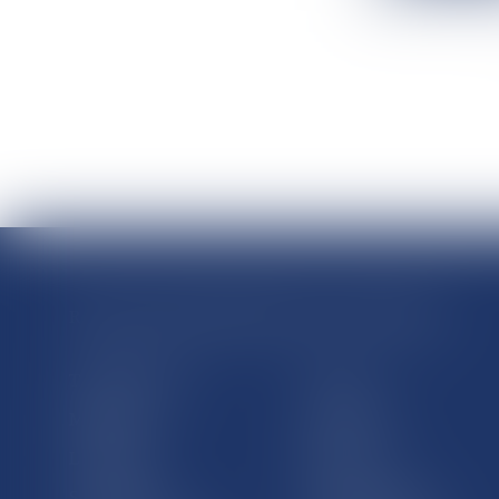
RÉGIONS & DÉPARTEMENTS D’OUTRE-MER
Trombinoscopes
Guyane
Martinique
Guadeloupe
La Réunion
Mayotte
Saint-Martin
Saint-Barthélémy