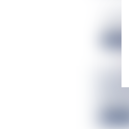
GUYANE :
Flux Francetv
Un enfant de 7 
Lire la suit
LE VIEIL
CENTRE D
MARTINI
Flux Francetv
Confrontée au d
Lire la suit