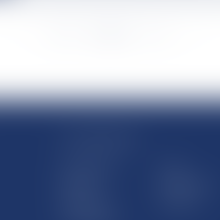
<<
<
...
906
907
908
909
910
911
912
...
>
>>
LE SITE DROM-COM
Qui sommes nous
Contact
Plan du site
Mentions légales
Pourquoi ce site
Liens utiles
Lexique juridique