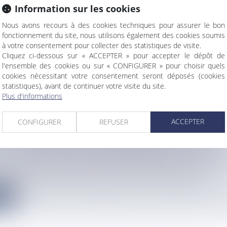
Information sur les cookies
 GUADELOUPE : LANCEMENT DE KARUSANT,
Nous avons recours à des cookies techniques pour assurer le bon
ION DE MICROLEARNING POUR LES JEUNES
fonctionnement du site, nous utilisons également des cookies soumis
à votre consentement pour collecter des statistiques de visite.
pe a lancé kARuSanT, une application dédiée à la sensibilisatio...
Cliquez ci-dessous sur « ACCEPTER » pour accepter le dépôt de
l'ensemble des cookies ou sur « CONFIGURER » pour choisir quels
e
cookies nécessitant votre consentement seront déposés (cookies
statistiques), avant de continuer votre visite du site.
Plus d'informations
ACCEPTER
CONFIGURER
REFUSER
 D’OUTRE-MER : JAMES NORMAN HALL : DE
ILLE LA FAYETTE AUX REVOLTÉS DE LA BOUN
velle Histoire d’outre-mer, le groupe SUEZ nous fait redécouvri...
e