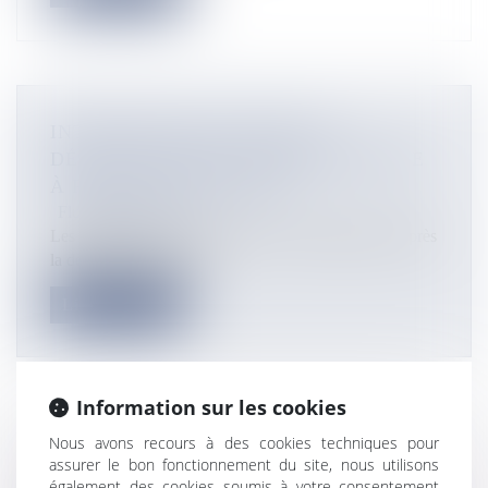
INTERROGATIONS APRÈS LA
DÉCOUVERTE D'UN CORPS SANS VIE
À PAÏTA CE WEEK-END
Flux Francetvinfo
Les gendarmes enquêtent sur une "mort suspecte", après
la découverte d'un cor...
Lire la suite
Information sur les cookies
Nous avons recours à des cookies techniques pour
UN INCENDIE À L'ÎLE DES PINS AUX
assurer le bon fonctionnement du site, nous utilisons
ABORDS DE LA TRIBU DE KÉRÉ
également des cookies soumis à votre consentement