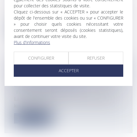
Flux Francetvinfo
pour collecter des statistiques de visite.
Des moyens terrestres et aériens ont été déployés à l'Île
Cliquez ci-dessous sur « ACCEPTER » pour accepter le
des Pins pour tente...
dépôt de l'ensemble des cookies ou sur « CONFIGURER
» pour choisir quels cookies nécessitant votre
Lire la suite
consentement seront déposés (cookies statistiques),
avant de continuer votre visite du site.
Plus d'informations
CONFIGURER
REFUSER
BAISSE DU PRIX DES CARBURANTS
ACCEPTER
DE 5 FCFP : QUELLES RÉACTIONS
DES AUTOMOBILISTES ?
Flux Francetvinfo
La baisse du prix du carburant est effective depuis ce
lundi dans toutes les...
Lire la suite