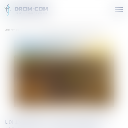
Ouvr
le
men
Vous êtes ici :
Accueil
Un incendie à l'Île des Pins aux abords de la tribu de Kéré
UN INCENDIE À L'ÎLE DES PINS AUX