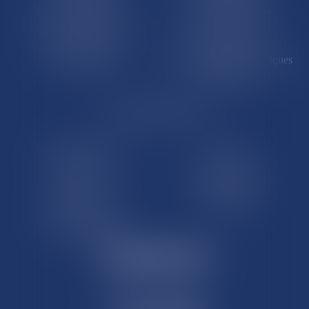
St-Pierre-et-Miquelon
Nouvelle-Calédonie
Polynésie française
Wallis-et-Futuna
Île de Clipperton
Terres australes et antarctiques
françaises
LE SITE DROM-COM
Qui sommes nous
Contact
Plan du site
Mentions légales
Pourquoi ce site
Liens utiles
Lexique juridique