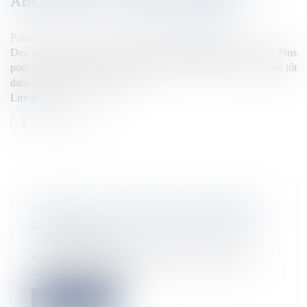
ABORDS DE LA TRIBU DE KÉRÉ
Publié le :
02/12/2025
Source :
la1ere.franceinfo.fr
Des moyens terrestres et aériens ont été déployés à l'Île des Pins
pour tenter de circonscrire un incendie. Le feu se serait déclaré tôt
dans la matinée d2 décembre.
Lire la suite
CROSSFIT : TAHITI SUR LE PODIUM
DE LA NEW ZEALAND NATIONALS
Flux Francetvinfo
Cinq Polynésiens ont participé à la finale de crossfit,
New Zealand Nationals...
Lire la suite