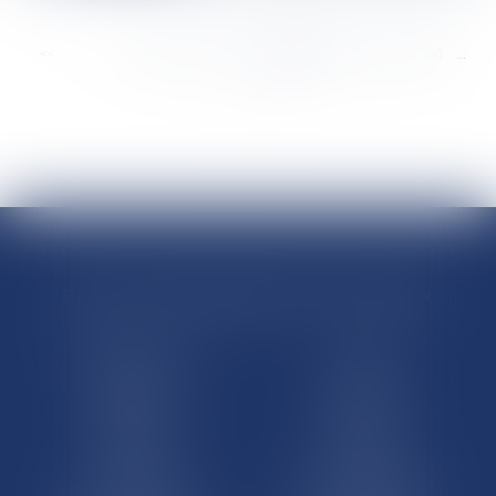
<<
<
...
2259
2260
2261
2262
2263
2264
2265
...
>
>>
RÉGIONS & DÉPARTEMENTS D’OUTRE-MER
Trombinoscopes
Guyane
Martinique
Guadeloupe
La Réunion
Mayotte
Saint-Martin
Saint-Barthélémy