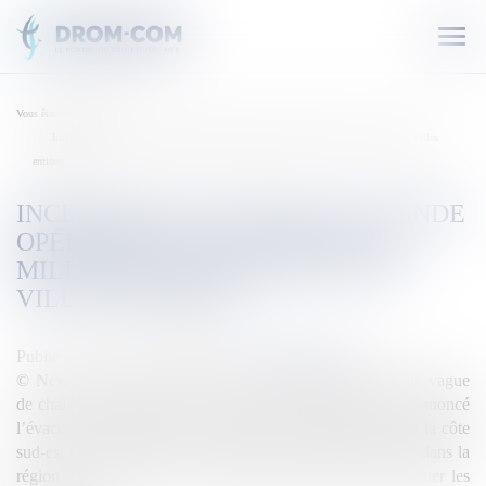
Ouvr
le
men
Vous êtes ici :
Accueil
Incendies en Australie: Grande opération d’évacuation de milliers de touristes et de villes
entières
INCENDIES EN AUSTRALIE: GRANDE
OPÉRATION D’ÉVACUATION DE
MILLIERS DE TOURISTES ET DE
VILLES ENTIÈRES
Publié le :
02/01/2020
Source :
outremers360.com
© New South Wales Fire Face à l’arrivée d’une nouvelle vague
de chaleur prévue samedi, les autorités australiennes ont annoncé
l’évacuation de milliers de touristes et de villes entières sur la côte
sud-est de l’Australie, « la plus importante jamais réalisée dans la
région ». Des milliers de touristes ont 48 heures pour quitter les