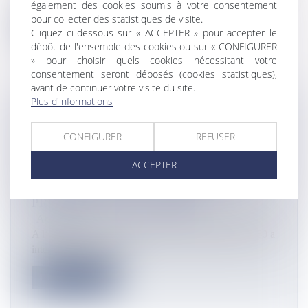
également des cookies soumis à votre consentement
pour collecter des statistiques de visite.
Lire la suite
Cliquez ci-dessous sur « ACCEPTER » pour accepter le
dépôt de l'ensemble des cookies ou sur « CONFIGURER
» pour choisir quels cookies nécessitant votre
consentement seront déposés (cookies statistiques),
avant de continuer votre visite du site.
Plus d'informations
2020 EN OUTRE-MER: « LA FEDOM
VEILLERA À CE QUE LES INTÉRÊTS
CONFIGURER
REFUSER
DES ENTREPRISES NE PASSENT PAS
ACCEPTER
AU SECOND PLAN SI RÉFORME IL Y
A »JEAN-PIERRE PHILIBERT,
PRÉSIDENT DE LA FEDOM
Actualités
A l’aube de cette nouvelle année 2020, Outremers 360 a
interrogé Jean-Pierre...
Lire la suite