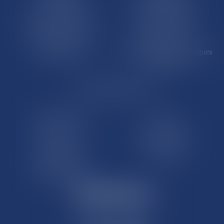
St-Pierre-et-Miquelon
Nouvelle-Calédonie
Polynésie française
Wallis-et-Futuna
Île de Clipperton
Terres australes et antarctiques
françaises
LE SITE DROM-COM
Qui sommes nous
Contact
Plan du site
Mentions légales
Pourquoi ce site
Liens utiles
Lexique juridique