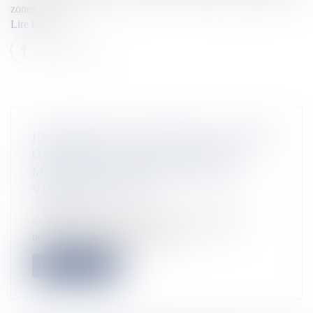
zones touris...
Lire la suite
INCENDIES EN AUSTRALIE: GRANDE
OPÉRATION D’ÉVACUATION DE
MILLIERS DE TOURISTES ET DE
VILLES ENTIÈRES
Actualités
© New South Wales Fire Face à l’arrivée d’une
nouvelle vague de chaleur prévu...
Lire la suite