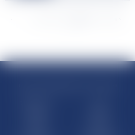
<<
<
...
8843
8844
8845
8846
8847
8848
8849
...
>
>>
RÉGIONS & DÉPARTEMENTS D’OUTRE-MER
Trombinoscopes
Guyane
Martinique
Guadeloupe
La Réunion
Mayotte
Saint-Martin
Saint-Barthélémy