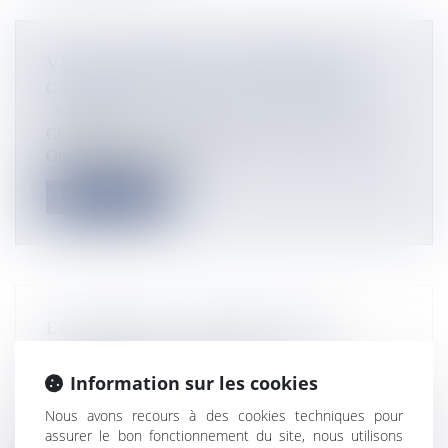
VIDEO. POSITIVE OUTRE-MER: LE
CACAO RENAÎT DE SES CENDRES
Actualités
Chaque semaine, Outremers360 aborde les atouts des
Outre-mer à travers ses en...
Lire la suite
ECONOMIE EN POLYNÉSIE: LES
RECOURS AUX CRÉDITS PLUS
NOMBREUX EN 2019
Information sur les cookies
Actualités
Nous avons recours à des cookies techniques pour
La Polynésie a vu sa production de crédits augmenter de
assurer le bon fonctionnement du site, nous utilisons
17,3% durant l’année...