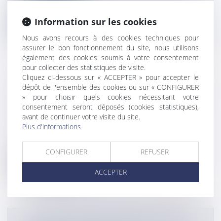
Saint-Barthélemy : un...
Information sur les cookies
Lire la suite
Nous avons recours à des cookies techniques pour
assurer le bon fonctionnement du site, nous utilisons
également des cookies soumis à votre consentement
pour collecter des statistiques de visite.
Cliquez ci-dessous sur « ACCEPTER » pour accepter le
NOUVELLES FERMETURES D’ÉCOLES
dépôt de l'ensemble des cookies ou sur « CONFIGURER
» pour choisir quels cookies nécessitant votre
AU ROBERT, AU LORRAIN ET À FORT-
consentement seront déposés (cookies statistiques),
DE-FRANCE
avant de continuer votre visite du site.
Flux Francetvinfo
Plus d'informations
Le fonctionnement des établissements scolaires reste
fortement perturbé dans...
CONFIGURER
REFUSER
Lire la suite
ACCEPTER