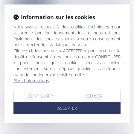
Lire la suite
Information sur les cookies
Nous avons recours à des cookies techniques pour
assurer le bon fonctionnement du site, nous utilisons
également des cookies soumis à votre consentement
ZAKWELI : “LES CHIFFRES DU VIH À
pour collecter des statistiques de visite.
Cliquez ci-dessous sur « ACCEPTER » pour accepter le
MAYOTTE NE SONT PLUS
dépôt de l'ensemble des cookies ou sur « CONFIGURER
SEULEMENT ALARMANTS, ILS SONT
» pour choisir quels cookies nécessitant votre
GRAVES”, RAPPELLE MONCEF
consentement seront déposés (cookies statistiques),
MOUHOUDOIRE
avant de continuer votre visite du site.
Plus d'informations
Flux Francetvinfo
La récente journée mondiale de lutte contre le sida a
permis de rappeler à qu...
CONFIGURER
REFUSER
Lire la suite
ACCEPTER