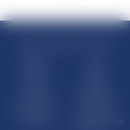
RÉGIONS & DÉPARTEMENTS D’OUTRE-MER
Trombinoscopes
Guyane
Martinique
Guadeloupe
La Réunion
Mayotte
Saint-Martin
Saint-Barthélémy
St-Pierre-et-Miquelon
Nouvelle-Calédonie
Polynésie française
Wallis-et-Futuna
Île de Clipperton
Terres australes et antarctiques
françaises