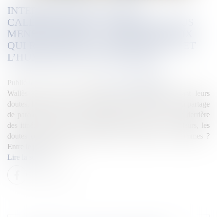
INTERVIEW. RENCONTRES
CALÉDONIENNES : LE RENDEZ-VOUS
MENSUEL DE NC LA 1ÈRE "DES VOIX
QUI RACONTENT L’INTELLIGENCE ET
L’HUMILITÉ DE CETTE TERRE"
Publié le :
11/03/2025
Source :
la1ere.francetvinfo.fr
Wallès Kotra part à la rencontre de calédoniens livrant leurs
doutes, leurs espoirs et surtout leur vision de l'avenir. Un partage
de paroles pour essayer de comprendre ce qui se cache derrière
des itinéraires de vie très différents. Quelles sont les valeurs, les
doutes et les espoirs qui animent ces femmes et ces hommes ?
Entre le palabre et la...
Lire la suite