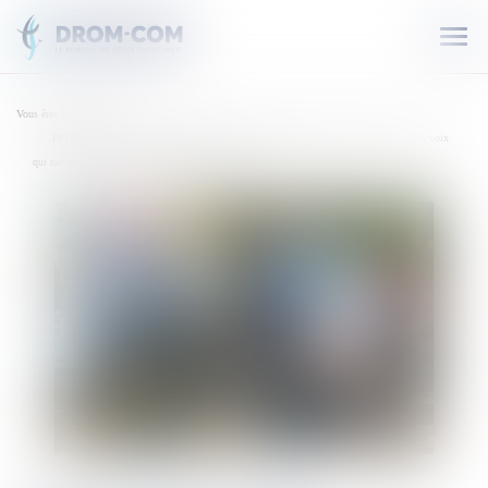
Ouvr
le
men
Vous êtes ici :
Accueil
INTERVIEW. Rencontres Calédoniennes : le rendez-vous mensuel de NC la 1ère "des voix
qui racontent l’intelligence et l’humilité de cette terre"