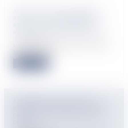
AFFAIRE CLAUDE JEAN-PIERRE :
APRÈS 4 ANS DE PROCÉDURE, LES
RÉVÉLATIONS DE MÉDIAPART
RAVIVENT L'ESPOIR DES PROCHES
Flux Francetvinfo
Les conclusions des expertises médicales révélées par
Mediapart mettent en lu...
Lire la suite
AÉRODROMES DE BORA BORA,
RAIATEA ET RANGIROA : CE QUI VA
CHANGER AVEC LE GROUPE EGIS-
CCISM