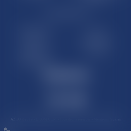
LE SITE DROM-COM
Qui sommes nous
Contact
Plan du site
Mentions légales
Pourquoi ce site
Liens utiles
Lexique juridique
AZKO ©2019
- DROM COM - Tous droits réservés -
Mentions légales