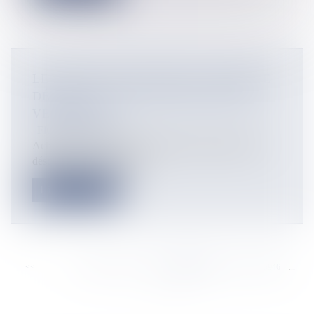
LE MALUS ÉCOLOGIQUE CONCERNE
DÉSORMAIS DE PLUS EN PLUS DE
VÉHICULES
Flux Francetvinfo
Acheter une voiture pourrait coûter un peu plus cher
désormais. En effet, Dep...
Lire la suite
<<
<
...
5940
5941
5942
5943
5944
5945
5946
...
>
>>