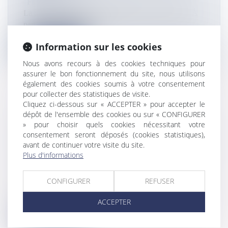
Flux Francetvinfo
La décision a été rendue publique ce mardi 11 mars. À
partir du 1er juillet 2...
Information sur les cookies
Lire la suite
Nous avons recours à des cookies techniques pour
assurer le bon fonctionnement du site, nous utilisons
également des cookies soumis à votre consentement
pour collecter des statistiques de visite.
Cliquez ci-dessous sur « ACCEPTER » pour accepter le
INTERVIEW. RENCONTRES
dépôt de l'ensemble des cookies ou sur « CONFIGURER
» pour choisir quels cookies nécessitant votre
CALÉDONIENNES : LE RENDEZ-VOUS
consentement seront déposés (cookies statistiques),
MENSUEL DE NC LA 1ÈRE "DES VOIX
avant de continuer votre visite du site.
QUI RACONTENT L’INTELLIGENCE ET
Plus d'informations
L’HUMILITÉ DE CETTE TERRE"
Flux Francetvinfo
CONFIGURER
REFUSER
Wallès Kotra part à la rencontre de calédoniens livrant
leurs doutes, leurs e...
ACCEPTER
Lire la suite