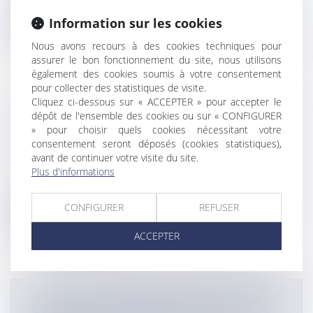
Lire la suite
Information sur les cookies
Nous avons recours à des cookies techniques pour
assurer le bon fonctionnement du site, nous utilisons
également des cookies soumis à votre consentement
pour collecter des statistiques de visite.
Cliquez ci-dessous sur « ACCEPTER » pour accepter le
LES DATES DU TOUR DE MARTINIQUE
dépôt de l'ensemble des cookies ou sur « CONFIGURER
DES YOLES RONDES 2026 ONT ÉTÉ
» pour choisir quels cookies nécessitant votre
DÉVOILÉES
consentement seront déposés (cookies statistiques),
avant de continuer votre visite du site.
Flux Francetvinfo
Plus d'informations
La 40e édition du Tour de Martinique des Yoles Rondes
se déroulera du 26 juil...
CONFIGURER
REFUSER
Lire la suite
ACCEPTER
COLLISION FRONTALE ENTRE DEUX