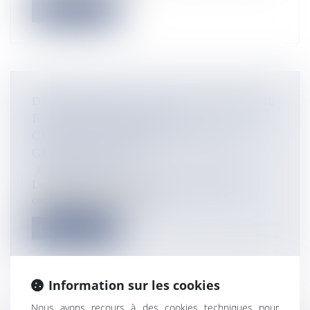
Lire la suite
DES TERRAINS AUX GUICHETS D'UNE
BANQUE, DIX JEUNES
GUADELOUPÉENS REBONDISSENT
GRÂCE AU SPORT
Flux Francetvinfo
Le programme « Déclics Sportifs » transforme les
compétences sportives en ato...
Lire la suite
Information sur les cookies
Nous avons recours à des cookies techniques pour