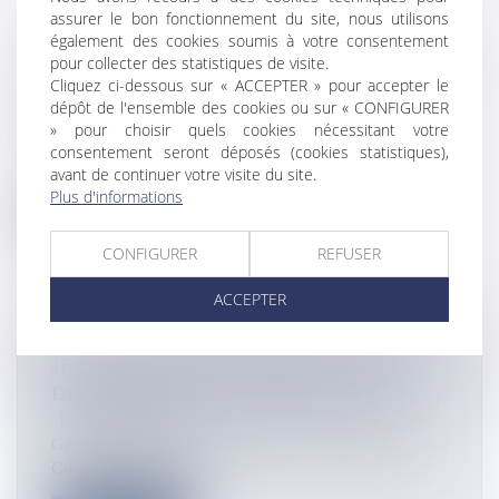
LE PRÉFET ORDONNE LA FERMETURE
assurer le bon fonctionnement du site, nous utilisons
également des cookies soumis à votre consentement
D’UN PMU AU PORT POUR SOUPÇONS
pour collecter des statistiques de visite.
DE BLANCHIMENT D’ARGENT LIÉ AU
Cliquez ci-dessous sur « ACCEPTER » pour accepter le
NARCOTRAFIC
dépôt de l'ensemble des cookies ou sur « CONFIGURER
Flux Francetvinfo
» pour choisir quels cookies nécessitant votre
Le préfet de La Réunion ordonne la fermeture d’un
consentement seront déposés (cookies statistiques),
avant de continuer votre visite du site.
PMU au Port. L’établissemen...
Plus d'informations
Lire la suite
CONFIGURER
REFUSER
ACCEPTER
JEAN-JACQUES COIPLET, NOUVEAU
DIRECTEUR DE L'ARS RÉUNION
Flux Francetvinfo
Gérard Cotellon parti à Marseille, c'est Jean-Jacques
Coiplet qui va lui succ...