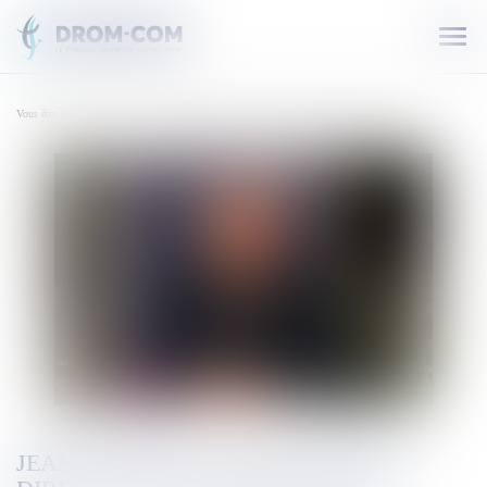
Ouvr
le
men
Vous êtes ici :
Accueil
Jean-Jacques Coiplet, nouveau directeur de l'ARS Réunion
JEAN-JACQUES COIPLET, NOUVEAU