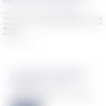
DIRECTEUR DE L'ARS RÉUNION
Publié le :
03/12/2025
Source :
la1ere.franceinfo.fr
Gérard Cotellon parti à Marseille, c'est Jean-Jacques Coiplet qui
va lui succéder à la tête de l'agence régionale de santé de La
Réunion.
Lire la suite
UNE IMPORTANTE OPÉRATION DE
FOUILLES MENÉE À LA PRISON DE
DOMENJOD À SAINT-DENIS
Flux Francetvinfo
Une opération de "fouilles XXL" a été menée, mardi 2
décembre, au centre péni...