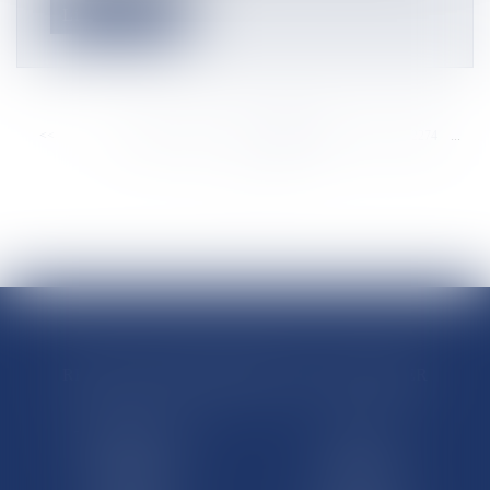
Lire la suite
<<
<
...
2268
2269
2270
2271
2272
2273
2274
...
>
>>
RÉGIONS & DÉPARTEMENTS D’OUTRE-MER
Trombinoscopes
Guyane
Martinique
Guadeloupe