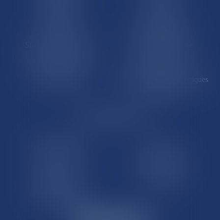
La Réunion
Mayotte
Saint-Martin
Saint-Barthélémy
St-Pierre-et-Miquelon
Nouvelle-Calédonie
Polynésie française
Wallis-et-Futuna
Île de Clipperton
Terres australes et antarctiques
françaises
LE SITE DROM-COM
Qui sommes nous
Contact
Plan du site
Mentions légales
Pourquoi ce site
Liens utiles
Lexique juridique