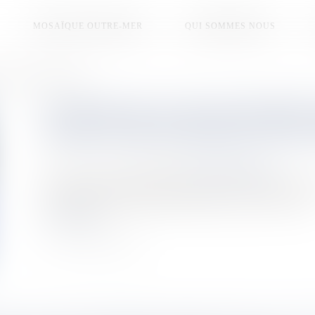
MOSAÏQUE OUTRE-MER
QUI SOMMES NOUS
roues et une voiture au Gosier
UN JEUNE DE 19 ANS GRAVEMENT
ENTRE UN DEUX-ROUES ET UNE 
Publié le :
10/12/2025
Source :
la1ere.franceinfo.fr
Une collision impliquant un deux-roues et un véhicule léger
jeune homme de 19 ans grièvement blessé, selon les secours.
Lire la suite