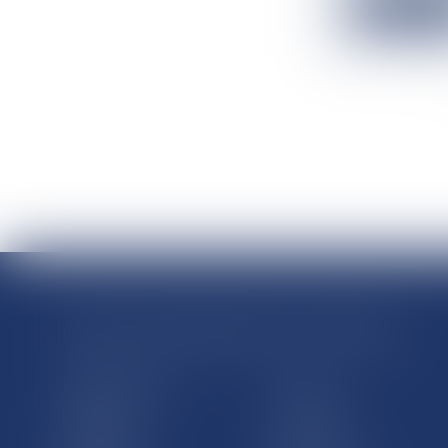
Lire la suit
RÉGIONS & DÉPARTEMENTS D’OUTRE-MER
Trombinoscopes
Guyane
Martinique
Guadeloupe