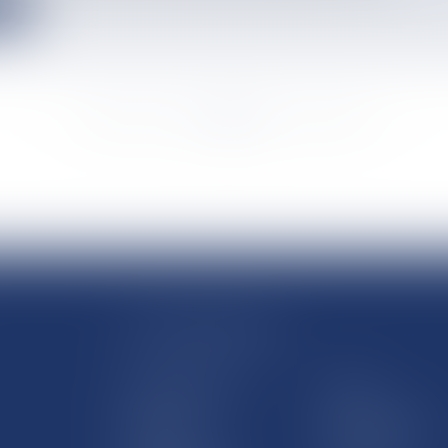
e
<<
<
...
2139
2140
2141
2142
2143
2144
2145
...
>
>>
LE SITE DROM-COM
Qui sommes nous
Contact
Plan du site
Mentions légales