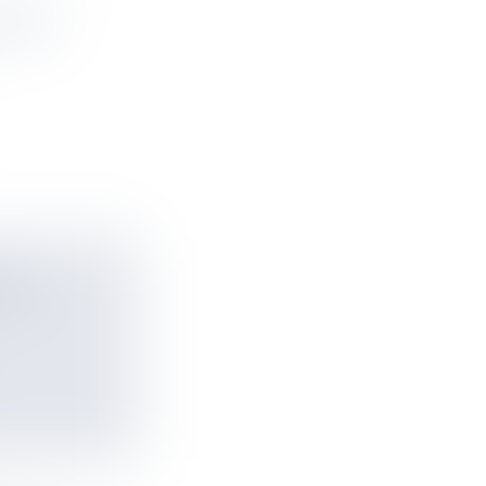
IDENT
AP À