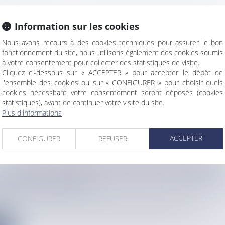
Information sur les cookies
& OUTRE-MER : UNE JOURNÉE POUR REPENSER 
CE DANS LES TERRITOIRES ULTRAMARINS
Nous avons recours à des cookies techniques pour assurer le bon
fonctionnement du site, nous utilisons également des cookies soumis
à votre consentement pour collecter des statistiques de visite.
taire
Cliquez ci-dessous sur « ACCEPTER » pour accepter le dépôt de
info
l'ensemble des cookies ou sur « CONFIGURER » pour choisir quels
 la justice organise une journée d’échanges et de réflexion su...
cookies nécessitant votre consentement seront déposés (cookies
statistiques), avant de continuer votre visite du site.
e
Plus d'informations
ACCEPTER
CONFIGURER
REFUSER
, EMBLÈME MUSICAL DE CUBA, AU PATRIMOINE
EL DE L'HUMANITÉ
info
, genre musical dansant, mêlant origines espagnoles et africai...