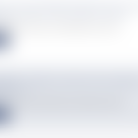
 DE 19 ANS GRAVEMENT BLESSÉ DANS UN ACC
 DEUX-ROUES ET UNE VOITURE AU GOSIER
info
mpliquant un deux-roues et un véhicule léger, au Gosier a fait...
e
ISIBLES" : BRISER LE SILENCE SUR LE HANDIC
T-FUTUNA
info
s" révèle comment, à Wallis-et-Futuna, le handicap sort douceme...
e