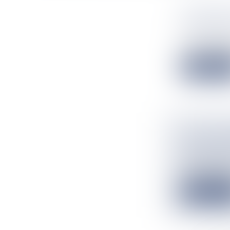
UN JEUNE
ENTRE UN
Flux Francetv
Une collision i
Lire la suit
" LES INV
WALLIS-E
Flux Francetv
"Les Invisible
Lire la suit