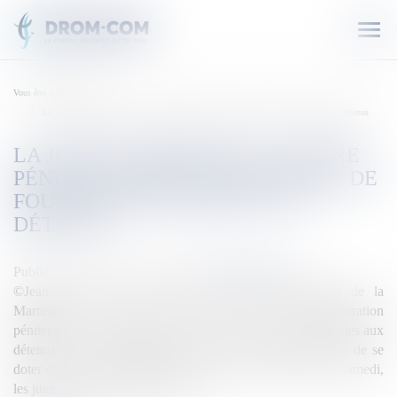
Ouvr
le
men
Vous êtes ici :
Accueil
La justice ordonne au centre pénitentiaire de Martinique de fournir des masques aux détenus
LA JUSTICE ORDONNE AU CENTRE
PÉNITENTIAIRE DE MARTINIQUE DE
FOURNIR DES MASQUES AUX
DÉTENUS
Publié le :
05/04/2020
Source :
outremers360.com
©Jean-Richard Alain / AFP Le tribunal administratif de la
Martinique a ordonné samedi 4 avril à l’administration
pénitentiaire et la ministre de la Justice de fournir des masques aux
détenus du centre pénitentaire de Ducos en Martinique, et de se
doter de tests de dépistage. Dans une ordonnance rendue samedi,
les juges du tribunal administratif,...