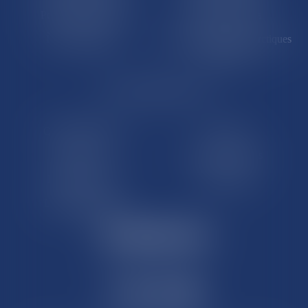
Polynésie française
Wallis-et-Futuna
Île de Clipperton
Terres australes et antarctiques
françaises
LE SITE DROM-COM
Qui sommes nous
Contact
Plan du site
Mentions légales
Pourquoi ce site
Liens utiles
Lexique juridique