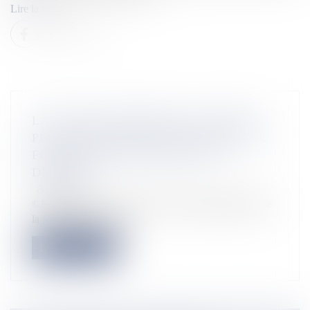
Lire la suite
LA JUSTICE ORDONNE AU CENTRE
PÉNITENTIAIRE DE MARTINIQUE DE
FOURNIR DES MASQUES AUX
DÉTENUS
Actualités
©Jean-Richard Alain / AFP Le tribunal administratif de
la Martinique a ordonn...
Lire la suite