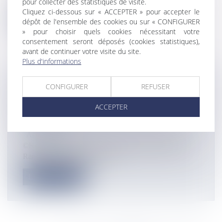
Haut-commissariat a assuré le...
pour collecter des statistiques de visite.
Cliquez ci-dessous sur « ACCEPTER » pour accepter le
Lire la suite
dépôt de l'ensemble des cookies ou sur « CONFIGURER
» pour choisir quels cookies nécessitant votre
consentement seront déposés (cookies statistiques),
avant de continuer votre visite du site.
Plus d'informations
CORONAVIRUS : À PARIS, LA CHEF
CONFIGURER
REFUSER
RÉUNIONNAISE KELLY RANGAMA
ACCEPTER
MOBILISÉE POUR LES AIDES-
SOIGNANTS
Actualités
©Kelly Rangama La chef réunionnaise étoilée Kelly
Rangama a répondu présente...
Lire la suite