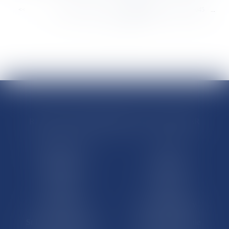
<<
<
...
8639
8640
8641
8642
8643
8644
8645
...
>
>>
RÉGIONS & DÉPARTEMENTS D’OUTRE-MER
Trombinoscopes
Guyane
Martinique
Guadeloupe
La Réunion
Mayotte
Saint-Martin
Saint-Barthélémy
St-Pierre-et-Miquelon
Nouvelle-Calédonie