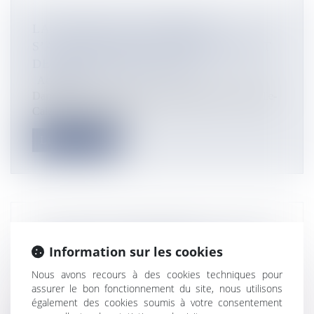
LA NOUVELLE-CALÉDONIE
S’AFFAIRE DANS LE RAPATRIEMENT
DE SES RESSORTISSANTS
Actualités
Dans le cadre de son plan de rapatriement, la Nouvelle-
Calédonie a débuté, ce...
Lire la suite
CONTINUITÉ TERRITORIALE : L’ÉTAT
ASSURE UN PONT AÉRIEN ENTRE
Information sur les cookies
PARIS ET LA POLYNÉSIE
Nous avons recours à des cookies techniques pour
Actualités
assurer le bon fonctionnement du site, nous utilisons
©Outremers360 (archives) Dans un communiqué, le
également des cookies soumis à votre consentement