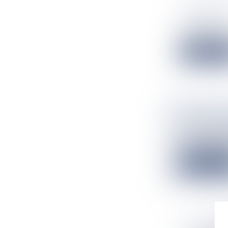
L’ASSEMB
Institutions
La Polynésie 
Lire la suit
LE CONSE
Organismes co
La collectivité
Lire la suit