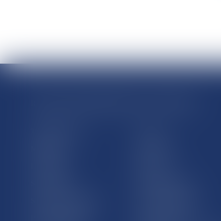
RÉGIONS & DÉPARTEMENTS D’OUTRE-MER
Trombinoscopes
Guyane
Martinique
Guadeloupe
La Réunion
Mayotte
Saint-Martin
Saint-Barthélémy
St-Pierre-et-Miquelon
Nouvelle-Calédonie
Polynésie française
Wallis-et-Futuna