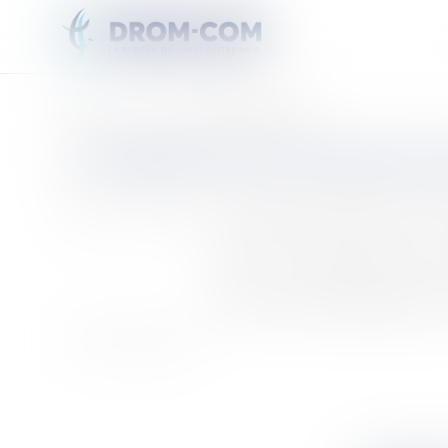
Vous êtes ici :
Accueil
L’assemblée de Polynésie française
L’ASSEMBLÉE DE POLYNÉSIE FR
Publié le :
28/08/2017
La Polynésie française dispose d’un
Elle exerce les compétences que lui r
Il constitue l’assemblée délibérante de l