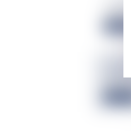
LE SYSTÈ
Système élect
L'assemblée de
Lire la suit
LA POLYN
ÉCONOMI
Particularités
La Polynésie F
Lire la suit