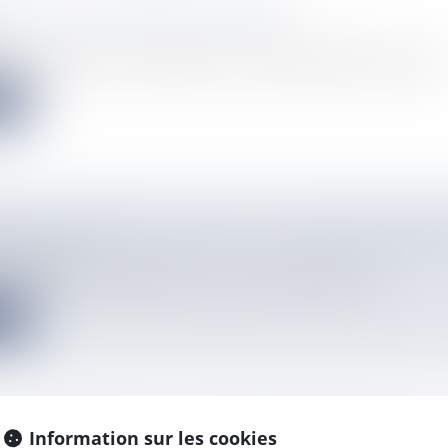
LÉE DE POLYNÉSIE FRANÇAISE
française dispose d’une assemblée de 57 membres dénommée Assembl..
e
IL ÉCONOMIQUE, SOCIAL ET CULTUREL POLYN
nsultatifs
 de Polynésie française dispose d'un conseil économique, socia...
e
Information sur les cookies