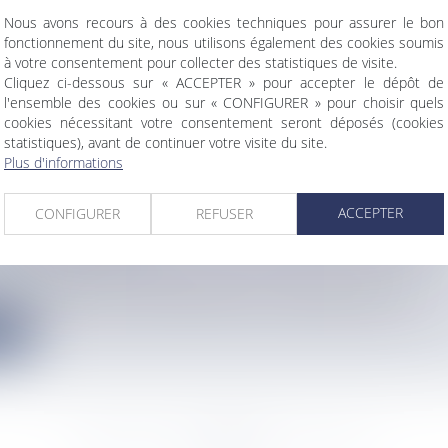
ME ÉLECTORAL DE L’ASSEMBLÉE POLYNÉSIEN
Nous avons recours à des cookies techniques pour assurer le bon
oral
fonctionnement du site, nous utilisons également des cookies soumis
 la Polynésie française est composée de 57 membres élus pour ci...
à votre consentement pour collecter des statistiques de visite.
Cliquez ci-dessous sur « ACCEPTER » pour accepter le dépôt de
e
l'ensemble des cookies ou sur « CONFIGURER » pour choisir quels
cookies nécessitant votre consentement seront déposés (cookies
statistiques), avant de continuer votre visite du site.
Plus d'informations
ACCEPTER
CONFIGURER
REFUSER
ÉSIE DISPOSE DE LA PLUS IMPORTANTE ZONE
QUE EXCLUSIVE
rançaise dispose de la plus importante zone économique exclusiv...
e
<<
<
...
8966
8967
8968
8969
8970
8971
8972
...
>
>>