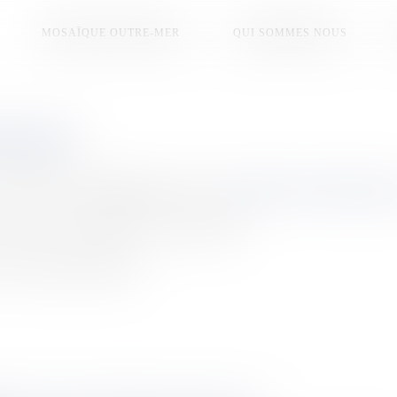
MOSAÏQUE OUTRE-MER
QUI SOMMES NOUS
ANÇAISE
e assemblée de
57 membres
dénommée
Assemblée de la Polynésie franç
econnait la loi organique du 27 février 2004.
a collectivité territoriale.