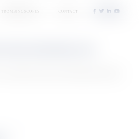
TROMBINOSCOPES
CONTACT
S WORLD MARTINIQUE 2026
s, au Vietnam. Elle succède à Aurélie Joachim, Miss World
TTE