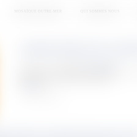
MOSAÏQUE OUTRE-MER
QUI SOMMES NOUS
LAURENCE FIBLEUIL EST LA MIS
Publié le :
17/06/2026
Source :
la1ere.franceinfo.fr
La Martinique sera représentée par la Robertine de 24 an
Martinique 2025 et Miss World Caribbean 2025.
Lire la suite
LANCIERS DU CENTRE HOSPITALIER DE MAYO