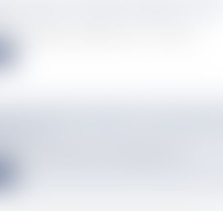
T UNE GRÈVE ILLIMITÉE À PARTIR DU 24 JUI
info
eures supplémentaires, organisation du service : le syndicat S...
e
NATS D'EUROPE D'ESCRIME : YSAORA THIBUS
IÈME TOUR
info
 française Ysaora Thibus, de retour à la compétition cette sai...
e