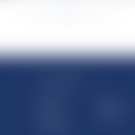
<<
<
...
538
539
540
541
542
543
544
...
>
>>
LE SITE DROM-COM
Qui sommes nous
Contact
Plan du site
Mentions légales
Pourquoi ce site
Liens utiles
Lexique juridique