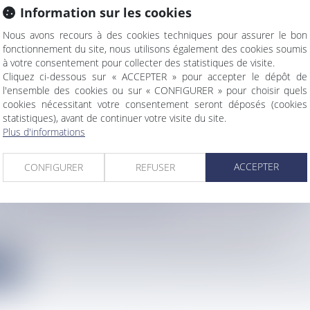
Information sur les cookies
 FIBLEUIL EST LA MISS WORLD MARTINIQUE 2
Nous avons recours à des cookies techniques pour assurer le bon
info
fonctionnement du site, nous utilisons également des cookies soumis
era représentée par la Robertine de 24 ans, au Vietnam. Elle s...
à votre consentement pour collecter des statistiques de visite.
Cliquez ci-dessous sur « ACCEPTER » pour accepter le dépôt de
e
l'ensemble des cookies ou sur « CONFIGURER » pour choisir quels
cookies nécessitant votre consentement seront déposés (cookies
statistiques), avant de continuer votre visite du site.
Plus d'informations
ACCEPTER
CONFIGURER
REFUSER
 DE CHANTIER COINCÉ DANS LA MANGROVE D
OUA PROVOQUE LA FERMETURE DE LA ROUTE
LE AU NORD DE MAYOTTE
info
journée de ce mardi 16 juin, une machine équipée d'une pelle e...
e