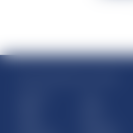
RÉGIONS & DÉPARTEMENTS D’OUTRE-MER
Trombinoscopes
Guyane
Martinique
Guadeloupe
La Réunion
Mayotte
Saint-Martin
Saint-Barthélémy