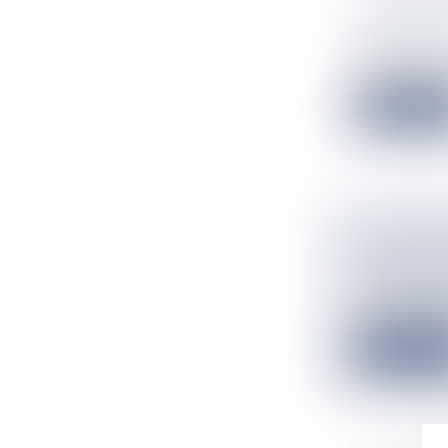
ANNONCEN
Flux Francetv
Recrutements, h
Lire la suit
CHAMPION
AU DEUX
Flux Francetv
La fleurettiste
Lire la suit