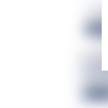
LAURENCE
Flux Francetv
La Martinique s
Lire la suit
UN ENGIN
BANDRAB
PRINCIPA
Flux Francetv
Au cours de la 
Lire la suit