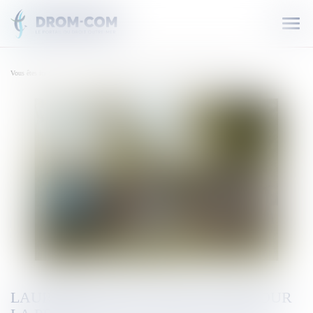
Ouvr
le
men
Vous êtes ici :
Accueil
Laurent Voulzy se raconte pour la première fois dans un livre
LAURENT VOULZY SE RACONTE POUR