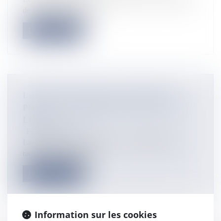
de laboratoire pharmace...
Lire la suite
LAURENT VOULZY SE RACONTE
POUR LA PREMIÈRE FOIS DANS UN
LIVRE
Flux Francetvinfo
Laurent Voulzy, le chanteur "au cœur grenadine", se
raconte pour la première...
Lire la suite
Information sur les cookies