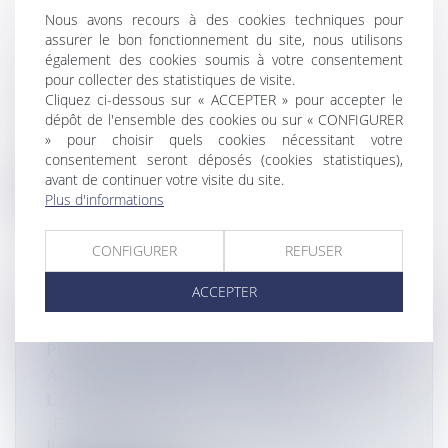
Nous avons recours à des cookies techniques pour
A MAYOTTE, COUP D'ACCÉLÉRATEUR
assurer le bon fonctionnement du site, nous utilisons
également des cookies soumis à votre consentement
SUR LES CONTRÔLES CONTRE
pour collecter des statistiques de visite.
L'ÉCONOMIE INFORMELLE
Cliquez ci-dessous sur « ACCEPTER » pour accepter le
Flux Francetvinfo
dépôt de l'ensemble des cookies ou sur « CONFIGURER
A Mayotte, les agents du Comité opérationnel
» pour choisir quels cookies nécessitant votre
départemental anti-fraude (Codaf...
consentement seront déposés (cookies statistiques),
avant de continuer votre visite du site.
Lire la suite
Plus d'informations
CONFIGURER
REFUSER
ACCEPTER
À NOUMÉA, UNE COMMÉMORATION
POUR CÉLÉBRER LE 80ᵉ
ANNIVERSAIRE DE LA MÉDAILLE DE
LA RÉSISTANCE FRANÇAISE
Flux Francetvinfo
Il y a 80 ans, au sortir de la guerre, la Nouvelle-