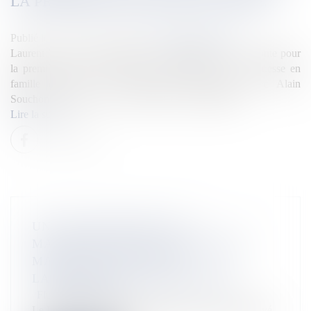
LA PREMIÈRE FOIS DANS UN LIVRE
Publié le :
24/04/2026
Source :
la1ere.franceinfo.fr
Laurent Voulzy, le chanteur "au cœur grenadine", se raconte pour
la première fois en publiant ses "mémoires", de sa jeunesse en
famille d'accueil à la complicité exceptionnelle avec Alain
Souchon en passant par son attrait pour la spiritualité.
Lire la suite
UNE VIDÉO DÉNONCE LA
MALTRAITANCE DES MACAQUES
MAURICIENS DANS LES
LABORATOIRES BRITANNIQUES
Flux Francetvinfo
Le Daily Mail a publié les images d'un ancien employé