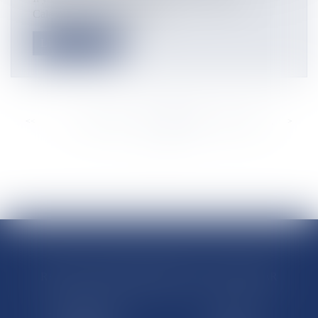
Calédonie recevait la méda...
Lire la suite
<<
<
...
889
890
891
892
893
894
895
...
>
>>
RÉGIONS & DÉPARTEMENTS D’OUTRE-MER
Trombinoscopes
Guyane