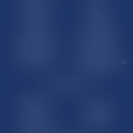
Martinique
Guadeloupe
La Réunion
Mayotte
Saint-Martin
Saint-Barthélémy
St-Pierre-et-Miquelon
Nouvelle-Calédonie
Polynésie française
Wallis-et-Futuna
Île de Clipperton
Terres australes et antarctiques
françaises
LE SITE DROM-COM
Qui sommes nous
Contact
Plan du site
Mentions légales
Pourquoi ce site
Liens utiles
Lexique juridique