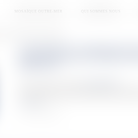
MOSAÏQUE OUTRE-MER
QUI SOMMES NOUS
urs du monde entier depuis Saint-Pierre et Miquelon
LEUR OBJECTIF : ÉTABLIR PLUS D
RADIOAMATEURS DU MONDE ENTI
MIQUELON
Publié le :
22/09/2025
Source :
la1ere.franceinfo.fr
Seize radioamateurs, un record, ont installé leurs valises et
Leur objectif : établir plus de 100 000 contacts dans le mond
Lire la suite