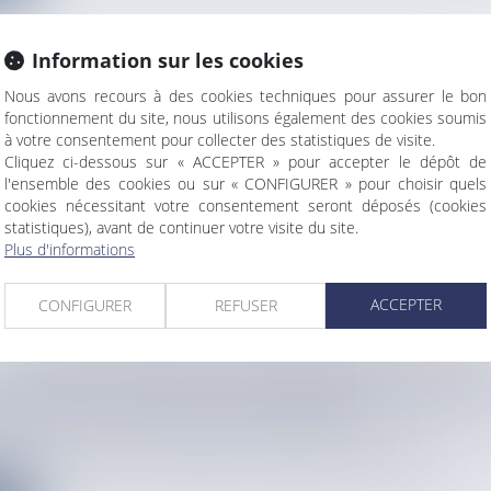
Information sur les cookies
Nous avons recours à des cookies techniques pour assurer le bon
fonctionnement du site, nous utilisons également des cookies soumis
E LA PROSTATE : "ADOPTER DES RÉFLEXES SI
à votre consentement pour collecter des statistiques de visite.
ENTIELS" POUR ANTICIPER LA MALADIE
Cliquez ci-dessous sur « ACCEPTER » pour accepter le dépôt de
info
l'ensemble des cookies ou sur « CONFIGURER » pour choisir quels
e la "Journée européenne de la prostate" (samedi 20 septembre 2...
cookies nécessitant votre consentement seront déposés (cookies
statistiques), avant de continuer votre visite du site.
e
Plus d'informations
ACCEPTER
CONFIGURER
REFUSER
ANITAIRE AU MOULE : RESTRICTION D’USAGE 
POUR LES POPULATIONS SENSIBLES
info
ux d’aluminium et de turbidité ont été détectés dans l’eau pot...