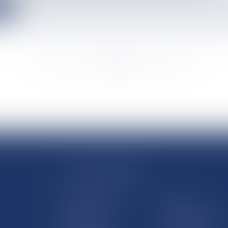
e
<<
<
...
3334
3335
3336
3337
3338
3339
3340
...
>
>>
LE SITE DROM-COM
Qui sommes nous
Contact
Plan du site
Mentions légales