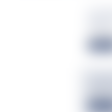
LEUR OBJ
RADIOAMA
MIQUELO
Flux Francetv
Seize radioamat
Lire la suit
LE TRIBU
CARREFO
Flux Francetv
À Nouméa, les 
Lire la suit