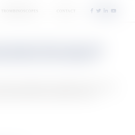
TROMBINOSCOPES
CONTACT
E 100 000 CONTACTS AVEC DES
ER DEPUIS SAINT-PIERRE ET
 une tonne de matériel à l’île aux Marins pour deux semaines.
e entier depuis Saint-Pierre et Miquelon. Rencontre.