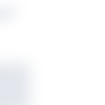
VEC DES
RE ET