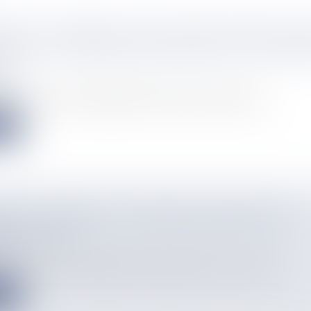
ECTIF : ÉTABLIR PLUS DE 100 000 CONTACTS A
TEURS DU MONDE ENTIER DEPUIS SAINT-PIER
N
info
eurs, un record, ont installé leurs valises et une tonne de ma...
e
NAL DE NOUMÉA VA ÊTRE PRIS ENTRE DEUX
URS À FEUX
info
très nombreux automobilistes qui empruntent la route de l'Anse-...
e