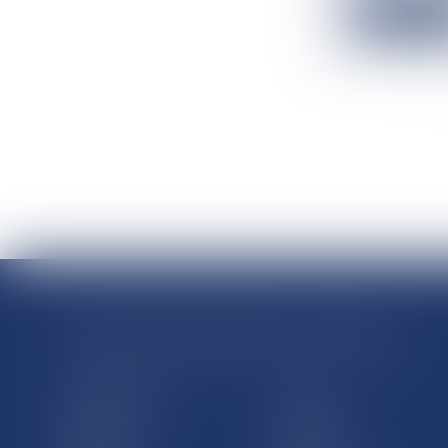
Lire la suit
RÉGIONS & DÉPARTEMENTS D’OUTRE-MER
Trombinoscopes
Guyane
Martinique
Guadeloupe