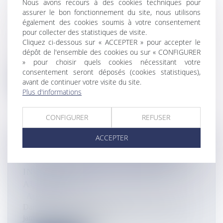
Nous avons recours à des cookies techniques pour
COOPÉRATION MÉDICALE ENTRE LES
assurer le bon fonctionnement du site, nous utilisons
TERRITOIRES FRANÇAIS ET LA
également des cookies soumis à votre consentement
CARAÏBE AMORCÉES
pour collecter des statistiques de visite.
Actualités
Cliquez ci-dessous sur « ACCEPTER » pour accepter le
Dans le cadre du projet Interreg Cares, une réunion de
dépôt de l'ensemble des cookies ou sur « CONFIGURER
travail s’est tenue en...
» pour choisir quels cookies nécessitant votre
consentement seront déposés (cookies statistiques),
avant de continuer votre visite du site.
Lire la suite
Plus d'informations
CONFIGURER
REFUSER
ACCEPTER
À L’ÎLE MAURICE, LES TAUX DE
MANGANÈSE DANS LE CARBURANT
INQUIÈTE LES DISTRIBUTEURS
AUTOMOBILES
Actualités
Dans un communiqué de presse diffusé ce jeudi 23
janvier, la Motor Vehicles D...