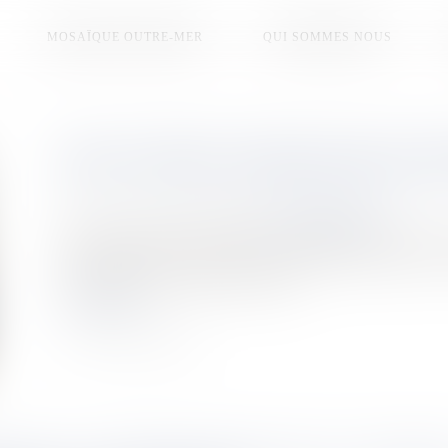
MOSAÏQUE OUTRE-MER
QUI SOMMES NOUS
DES LYCÉENS CONQUIS PAR LEUR
Publié le :
16/06/2026
Source :
la1ere.franceinfo.fr
Trois semaines après leur retour du Sénégal et de l’île de
clôturé leur année scolaire par un travail de restitution de l
d’expériences qui a séduit l’assistance.
Lire la suite