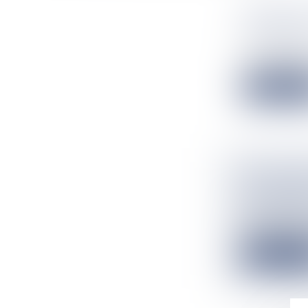
DRAME DE
DÉCÉDÉE
Flux Francetv
Une dame de 63 
Lire la suit
UN HOMME
RECHERC
Flux Francetv
Un homme est p
Lire la suit