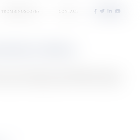
TROMBINOSCOPES
CONTACT
 SÉJOUR AU SÉNÉGAL
 Gorée, les quatre élèves du lycée Montgérald du Marin ont
eur voyage, à la communauté scolaire. Un travail sur le partage