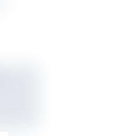
EST
ES