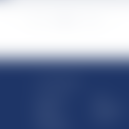
<<
<
...
523
524
525
526
527
528
529
...
>
>>
LE SITE DROM-COM
Qui sommes nous
Contact
Plan du site
Mentions légales
Pourquoi ce site
Liens utiles
Lexique juridique