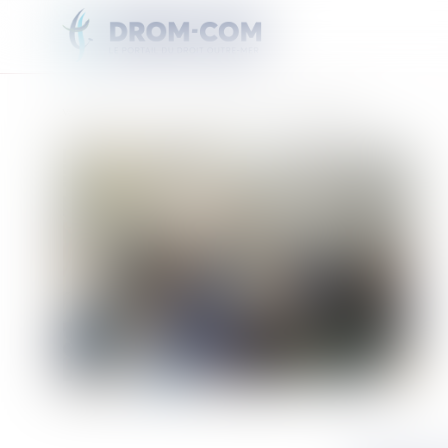
Vous êtes ici :
Accueil
Des lycéens conquis par leur séjour au Sénégal