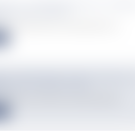
 PAEA : L'AUTOPSIE RÉVÈLE QUE LA VICTIME 
 D'UNE MORT NATURELLE
info
ans avait été retrouvée sans vie à son domicile de Paea le 14...
e
 EST PORTÉ DISPARU EN MER À FAKARAVA, L
HES SONT TOUJOURS EN COURS
info
orté disparu en mer à Fakarava. Selon les premiers éléments le...
e