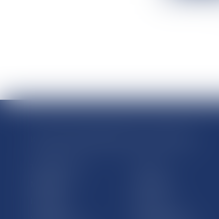
RÉGIONS & DÉPARTEMENTS D’OUTRE-MER
Trombinoscopes
Guyane
Martinique
Guadeloupe
La Réunion
Mayotte
Saint-Martin
Saint-Barthélémy