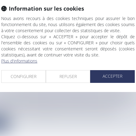
Information sur les cookies
 D'UNE FEMME TRAVERSE LE PLANCHER D'UN
Nous avons recours à des cookies techniques pour assurer le bon
EMENT À FORT-DE-FRANCE : LES DEUX LOCATA
fonctionnement du site, nous utilisons également des cookies soumis
à votre consentement pour collecter des statistiques de visite.
PLAINTE
Cliquez ci-dessous sur « ACCEPTER » pour accepter le dépôt de
info
l'ensemble des cookies ou sur « CONFIGURER » pour choisir quels
s d'hospitalisation et une semaine de convalescence, la victim...
cookies nécessitant votre consentement seront déposés (cookies
statistiques), avant de continuer votre visite du site.
e
Plus d'informations
ACCEPTER
CONFIGURER
REFUSER
ENS CONQUIS PAR LEUR SÉJOUR AU SÉNÉGAL
info
après leur retour du Sénégal et de l’île de Gorée, les quatre...
e