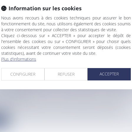
Information sur les cookies
Nous avons recours à des cookies techniques pour assurer le bon
info
fonctionnement du site, nous utilisons également des cookies soumis
à votre consentement pour collecter des statistiques de visite.
u livre, le romancier creuse encore le sillon polynésien, trac...
Cliquez ci-dessous sur « ACCEPTER » pour accepter le dépôt de
l'ensemble des cookies ou sur « CONFIGURER » pour choisir quels
e
cookies nécessitant votre consentement seront déposés (cookies
statistiques), avant de continuer votre visite du site.
Plus d'informations
ACCEPTER
CONFIGURER
REFUSER
N FAIT AUJOURD'HUI, ON LE FAIT POUR DEMAIN
ÈS‑GONESSE MET LES OUTRE‑MER À L’HONNEU
 JUIN 2026
info
Garges‑lès‑Gonesse dans le Val-d'Oise qui abrite une importante...
e