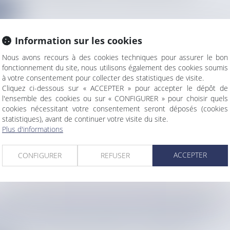
e
Information sur les cookies
Nous avons recours à des cookies techniques pour assurer le bon
fonctionnement du site, nous utilisons également des cookies soumis
à votre consentement pour collecter des statistiques de visite.
IS DE GRÈVE ILLIMITÉ À L’AÉROPORT ROLAN
Cliquez ci-dessous sur « ACCEPTER » pour accepter le dépôt de
 DE VENDREDI
l'ensemble des cookies ou sur « CONFIGURER » pour choisir quels
info
cookies nécessitant votre consentement seront déposés (cookies
e l’aéroport haussent le ton. Ils ont déposé un préavis de grè...
statistiques), avant de continuer votre visite du site.
Plus d'informations
e
ACCEPTER
CONFIGURER
REFUSER
ES DE CLASSE DE L'ÉCOLE ÉLÉMENTAIRE DE
UDOU SACCAGÉES PENDANT LE WEEK-END
info