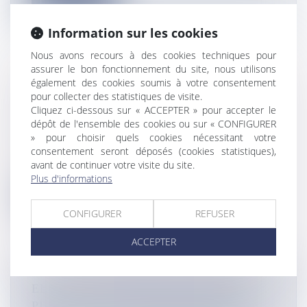
Information sur les cookies
Nous avons recours à des cookies techniques pour
assurer le bon fonctionnement du site, nous utilisons
également des cookies soumis à votre consentement
À M’BOUINI, LES STIGMATES DU
pour collecter des statistiques de visite.
CYCLONE DIKÉLÉDI TOUJOURS
Cliquez ci-dessous sur « ACCEPTER » pour accepter le
dépôt de l'ensemble des cookies ou sur « CONFIGURER
VISIBLES APRÈS UN AN
» pour choisir quels cookies nécessitant votre
Flux Francetvinfo
consentement seront déposés (cookies statistiques),
Un an après son passage, le cyclone Dikélédi a laissé
avant de continuer votre visite du site.
des marques indélébiles...
Plus d'informations
Lire la suite
CONFIGURER
REFUSER
ACCEPTER
ELLE AVAIT REFUSÉ DE CÉDER SA
PLACE À UNE FEMME BLANCHE