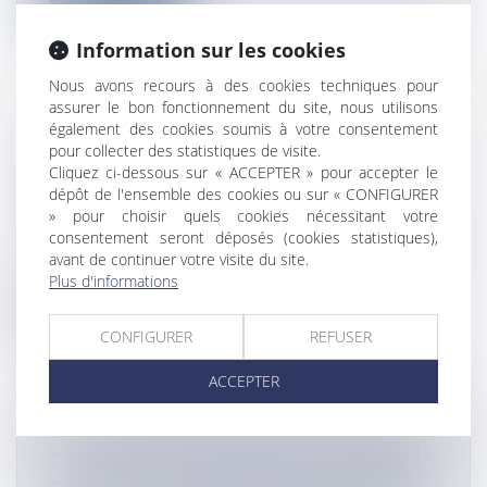
Information sur les cookies
Nous avons recours à des cookies techniques pour
assurer le bon fonctionnement du site, nous utilisons
également des cookies soumis à votre consentement
TIR DE CHEVROTINE SUR UNE
pour collecter des statistiques de visite.
VOITURE DE GENDARMES À
Cliquez ci-dessous sur « ACCEPTER » pour accepter le
KOUMAC
dépôt de l'ensemble des cookies ou sur « CONFIGURER
» pour choisir quels cookies nécessitant votre
Flux Francetvinfo
consentement seront déposés (cookies statistiques),
Après un refus d’obtempérer à Koumac, dans la nuit de
avant de continuer votre visite du site.
samedi à dimanche, un h...
Plus d'informations
Lire la suite
CONFIGURER
REFUSER
ACCEPTER
« ÉTAT DE LA NOUVELLE-CALÉDONIE
» : LE TAVINI HUIRAATIRA PRÉFÈRE