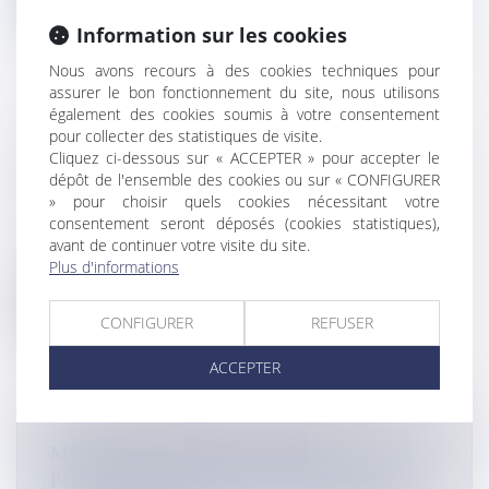
Information sur les cookies
Nous avons recours à des cookies techniques pour
assurer le bon fonctionnement du site, nous utilisons
également des cookies soumis à votre consentement
pour collecter des statistiques de visite.
L'EXERCICE MADIANA 2025 DU 33E
Cliquez ci-dessous sur « ACCEPTER » pour accepter le
RÉGIMENT D'INFANTERIE MARINE A
dépôt de l'ensemble des cookies ou sur « CONFIGURER
COMMENCÉ AU MARIN
» pour choisir quels cookies nécessitant votre
Flux Francetvinfo
consentement seront déposés (cookies statistiques),
L’exercice annuel Madiana a démarré ce lundi 1er
avant de continuer votre visite du site.
décembre au Marin. Il a lieu...
Plus d'informations
Lire la suite
CONFIGURER
REFUSER
ACCEPTER
MOTARD PERCUTÉ PAR DES
POLICIERS SUR L'A4 : DE LA PRISON