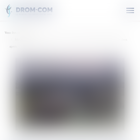
Ouvr
le
men
Vous êtes ici :
Accueil
Motard percuté par des policiers sur l'A4 : de la prison avec sursis requise contre les deux
agents