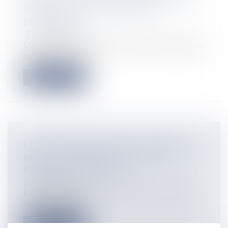
SURSIS REQUIS CONTRE LES
POLICIERS
Flux Francetvinfo
Une peine de 18 mois de prison avec sursis a été requise
ce lundi à l'encontr...
Lire la suite
LES VIOLENCES DANS LE SPORT, UN
MAL QUI N'ÉPARGNE PAS SAINT-
PIERRE ET MIQUELON
Flux Francetvinfo
Les présidents des associations sportives de l'archipel
étaient conviés à un...
Lire la suite