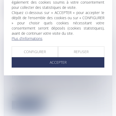
également des cookies soumis à votre consentement
pour collecter des statistiques de visite.
Lire la suite
Cliquez ci-dessous sur « ACCEPTER » pour accepter le
dépôt de l'ensemble des cookies ou sur « CONFIGURER
» pour choisir quels cookies nécessitant votre
consentement seront déposés (cookies statistiques),
avant de continuer votre visite du site.
Plus d'informations
FORMATIONS EN GUYANE : LA CTG
SIGNE UNE LETTRE D’INTENTION
CONFIGURER
REFUSER
AVEC ARIANEGROUP POUR LA
ACCEPTER
CRÉATION D’UN CAMPUS DES
MÉTIERS DE L’AÉRONAUTIQUE ET
DU SPATIAL
Actualités
© CTG La Collectivité Territoriale de Guyane a co-
signé une lettre d’intentio...
Lire la suite