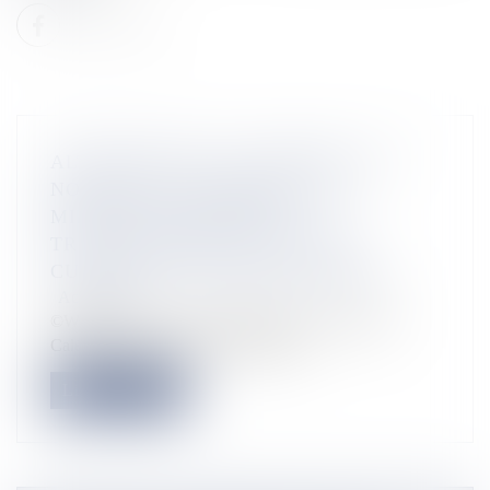
ALTERNATIVES À LA PRISON : EN
NOUVELLE-CALÉDONIE, DES
MINEURS INCARCÉRÉS
TRAVAILLERONT AU CENTRE
CULTUREL JEAN-MARIE TJIBAOU
Actualités
©Wikicommons Le gouvernement de la Nouvelle-
Calédonie et l’Agence de Développ...
Lire la suite