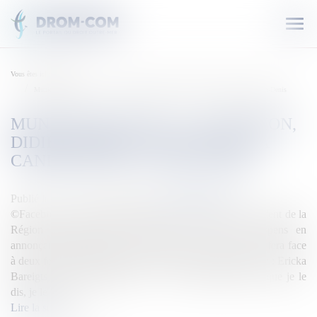
Ouvr
le
men
Vous êtes ici :
Accueil
Municipales 2020 : À La Réunion, Didier Robert officialise sa candidature à Saint-Denis
MUNICIPALES 2020 : À LA RÉUNION,
DIDIER ROBERT OFFICIALISE SA
CANDIDATURE À SAINT-DENIS
Publié le :
22/01/2020
Source :
outremers360.com
©Facebook / Didier Robert Ce mardi 21 janvier, le président de la
Région Réunion, Didier Robert, a mis fin au suspens en
annonçant officiellement sa candidature à Saint-Denis. Il fera face
à deux femmes importantes dans la politique réunionnaise : Ericka
Bareigts et Nassimah Dindar. « C’est la première fois que je le
dis, je le fais […]
Lire la suite