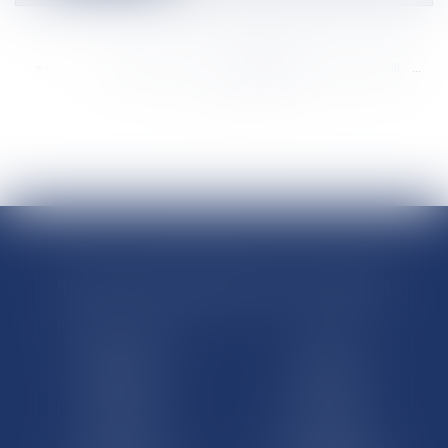
<<
<
...
8792
8793
8794
8795
8796
8797
8798
...
>
>>
RÉGIONS & DÉPARTEMENTS D’OUTRE-MER
Trombinoscopes
Guyane
Martinique
Guadeloupe
La Réunion
Mayotte