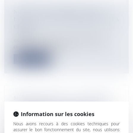
NOUVELLE-CALÉDONIE : YANN
LUCIEN, NOUVEAU PRÉSIDENT DE LA
CPME
Actualités
©CPME A l’occasion de son Assemblée générale
élective du mardi 22 janvier, le...
Lire la suite
MUNICIPALES 2020 : À LA RÉUNION,
DIDIER ROBERT OFFICIALISE SA
CANDIDATURE À SAINT-DENIS
Information sur les cookies
Actualités
Nous avons recours à des cookies techniques pour
©Facebook / Didier Robert Ce mardi 21 janvier, le
assurer le bon fonctionnement du site, nous utilisons
président de la Région Réun...