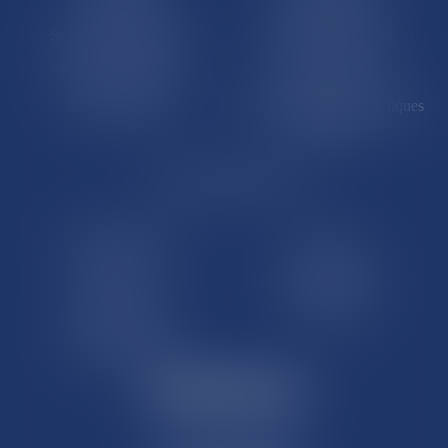
Saint-Martin
Saint-Barthélémy
St-Pierre-et-Miquelon
Nouvelle-Calédonie
Polynésie française
Wallis-et-Futuna
Île de Clipperton
Terres australes et antarctiques
françaises
LE SITE DROM-COM
Qui sommes nous
Contact
Plan du site
Mentions légales
Pourquoi ce site
Liens utiles
Lexique juridique