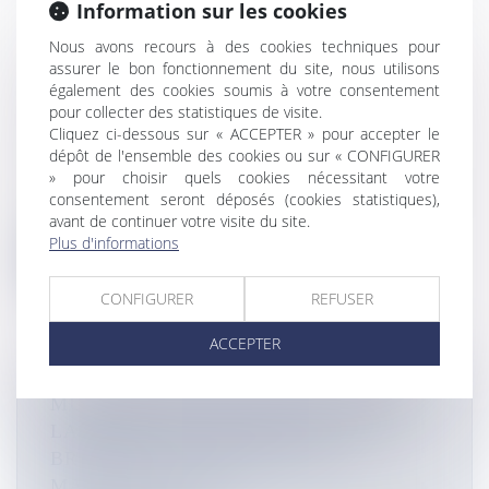
Information sur les cookies
Nous avons recours à des cookies techniques pour
POURSUIVI POUR INJURE À
assurer le bon fonctionnement du site, nous utilisons
CARACTÈRE RACIAL, PHILIPPE
également des cookies soumis à votre consentement
pour collecter des statistiques de visite.
BLAISE A RENDEZ-VOUS AU
Cliquez ci-dessous sur « ACCEPTER » pour accepter le
TRIBUNAL EN MARS 2026
dépôt de l'ensemble des cookies ou sur « CONFIGURER
Flux Francetvinfo
» pour choisir quels cookies nécessitant votre
L'audience annoncée pour ce 23 septembre au tribunal
consentement seront déposés (cookies statistiques),
de Nouméa a été renvoyée...
avant de continuer votre visite du site.
Plus d'informations
Lire la suite
CONFIGURER
REFUSER
ACCEPTER
MUNICIPALES 2026 : JEAN-CLAUDE
LABRADOR CONFIRME QU’IL NE
BRIGUERA PAS UN NOUVEAU
MANDAT À ROURA