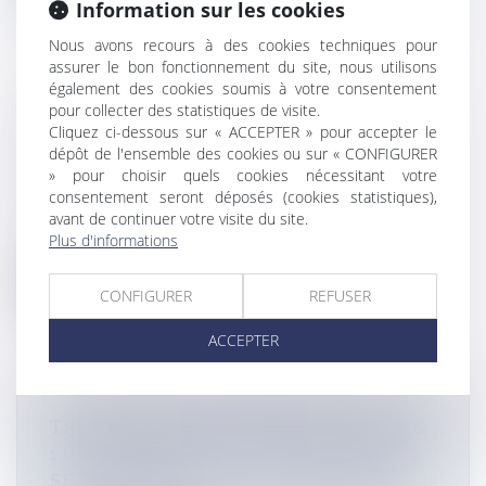
Information sur les cookies
Nous avons recours à des cookies techniques pour
assurer le bon fonctionnement du site, nous utilisons
également des cookies soumis à votre consentement
pour collecter des statistiques de visite.
NOUVEL ACTE DE VANDALISME
Cliquez ci-dessous sur « ACCEPTER » pour accepter le
DANS UNE SALLE DE CLASSE DE
dépôt de l'ensemble des cookies ou sur « CONFIGURER
L'ÉCOLE VENDÔME, À CAYENNE
» pour choisir quels cookies nécessitant votre
Flux Francetvinfo
consentement seront déposés (cookies statistiques),
Une classe de moyenne section du groupe scolaire
avant de continuer votre visite du site.
Plus d'informations
Vendôme à Cayenne a été vand...
Lire la suite
CONFIGURER
REFUSER
ACCEPTER
TRAVAUX SUR L’USINE DE LA DIGUE
: COUPURES D’EAU CE MARDI DANS
SEPT COMMUNES DE GUADELOUPE