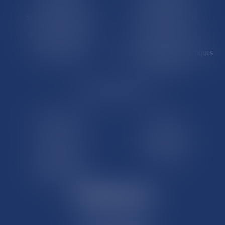
St-Pierre-et-Miquelon
Nouvelle-Calédonie
Polynésie française
Wallis-et-Futuna
Île de Clipperton
Terres australes et antarctiques
françaises
LE SITE DROM-COM
Qui sommes nous
Contact
Plan du site
Mentions légales
Pourquoi ce site
Liens utiles
Lexique juridique