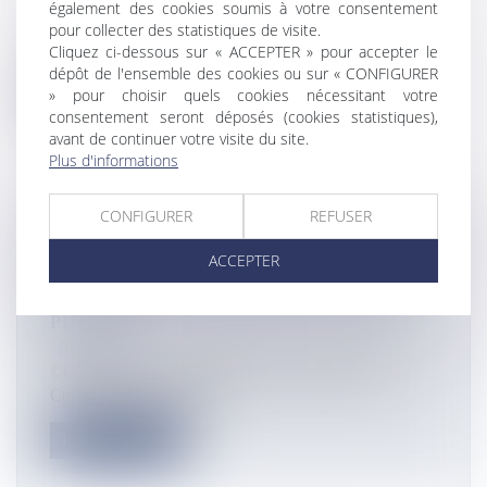
Actualités
également des cookies soumis à votre consentement
pour collecter des statistiques de visite.
Une délégation du ministère de l’éducation, de la
Cliquez ci-dessous sur « ACCEPTER » pour accepter le
formation et de la francoph...
dépôt de l'ensemble des cookies ou sur « CONFIGURER
» pour choisir quels cookies nécessitant votre
Lire la suite
consentement seront déposés (cookies statistiques),
avant de continuer votre visite du site.
Plus d'informations
CONFIGURER
REFUSER
MARTINIQUE : UN NOUVEL
ACCEPTER
OBSERVATOIRE VOLCANOLOGIQUE
ET SISMIQUE INAUGURÉ À SAINT-
PIERRE
Actualités
©Observatoire volcanologique et sismologique La
Collectivité territoriale de...
Lire la suite