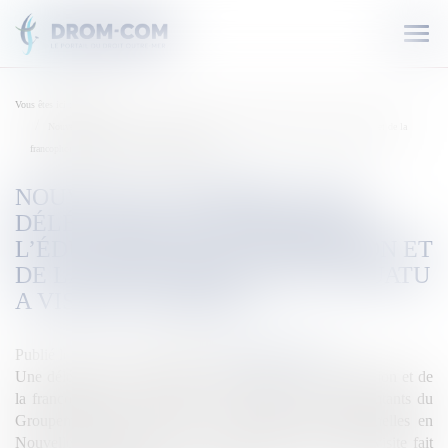
Ouvr
le
men
Vous êtes ici :
Accueil
Nouvelle-Calédonie : Une délégation du ministère de l’éducation, de la formation et de la
francophonie du Vanuatu a visité le GIEP-NC
NOUVELLE-CALÉDONIE : UNE
DÉLÉGATION DU MINISTÈRE DE
L’ÉDUCATION, DE LA FORMATION ET
DE LA FRANCOPHONIE DU VANUATU
A VISITÉ LE GIEP-NC
Publié le :
14/12/2019
Source :
outremers360.com
Une délégation du ministère de l’éducation, de la formation et de
la francophonie du Vanuatu a été reçue par les représentants du
Groupement pour l’Insertion et l’Évolution Professionnelles en
Nouvelle-Calédonie les 9 et 12 décembre 2019. Cette visite fait