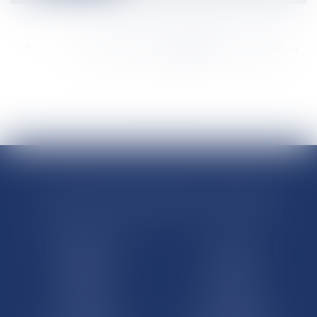
<<
<
...
8879
8880
8881
8882
8883
8884
8885
...
>
>>
RÉGIONS & DÉPARTEMENTS D’OUTRE-MER
Trombinoscopes
Guyane
Martinique
Guadeloupe
La Réunion
Mayotte
Saint-Martin
Saint-Barthélémy