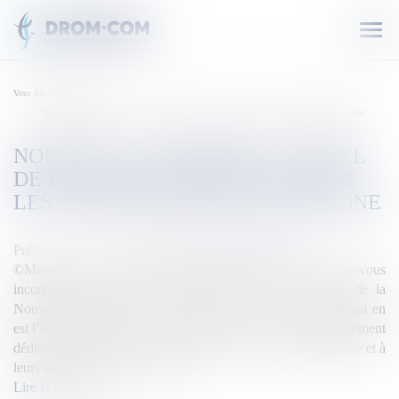
Ouvr
le
men
Vous êtes ici :
Accueil
Nouvelle-Calédonie : Un Noël de parole et de partage pour les Calédoniens de l’Hexagone
NOUVELLE-CALÉDONIE : UN NOËL
DE PAROLE ET DE PARTAGE POUR
LES CALÉDONIENS DE L’HEXAGONE
Publié le :
13/12/2019
Source :
outremers360.com
©Maison de la Nouvelle-Calédonie C’est l’un des rendez-vous
incontournables du mois de décembre pour la Maison de la
Nouvelle-Calédonie (MNC) à Paris, et son Service social qui en
est l’organisateur : le Noël des Calédoniens. Tout particulièrement
dédié à ceux d’entre eux en parcours de soin dans l’Hexagone et à
leurs accompagnateurs, il a réun...
Lire la suite