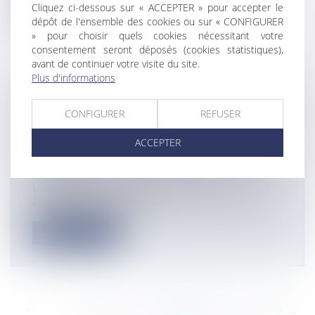
Cliquez ci-dessous sur « ACCEPTER » pour accepter le
Lire la suite
dépôt de l'ensemble des cookies ou sur « CONFIGURER
» pour choisir quels cookies nécessitant votre
consentement seront déposés (cookies statistiques),
avant de continuer votre visite du site.
Plus d'informations
ÉNERGIES RENOUVELABLES EN
CONFIGURER
REFUSER
GUADELOUPE: LE PARC ÉOLIEN DE
SAINTE-ROSE OUVERT AU
ACCEPTER
FINANCEMENT PARTICIPATIF
Actualités
Une campagne de financement citoyen pour le parc
éolien de Sainte-Rose a été...
Lire la suite
<<
<
...
8870
8871
8872
8873
8874
8875
8876
...