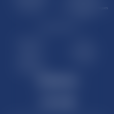
Île de Clipperton
Terres australes et antarctiques
françaises
LE SITE DROM-COM
Qui sommes nous
Contact
Plan du site
Mentions légales
Pourquoi ce site
Liens utiles
Lexique juridique