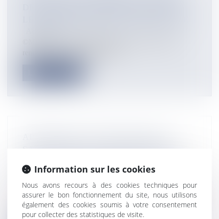
DE PAROLE ET DE PARTAGE POUR
LES CALÉDONIENS DE L’HEXAGONE
Actualités
©Maison de la Nouvelle-Calédonie C’est l’un des
rendez-vous incontournables d...
Lire la suite
APRÈS IRMA : DES BLOCAGES À
SAINT-MARTIN POUR DÉNONCER LE
NOUVEAU PLAN DE PRÉVENTION
Information sur les cookies
DES RISQUES NATURELS
Nous avons recours à des cookies techniques pour
Actualités
assurer le bon fonctionnement du site, nous utilisons
©Hélène Valenzuela Plusieurs barricades ont été érigés
également des cookies soumis à votre consentement
jeudi à Saint-Martin p...
pour collecter des statistiques de visite.