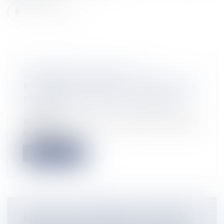
TÉLÉPHONIE MOBILE : EN
POLYNÉSIE, UN NOUVEL OPÉRATEUR
FAIT SON ENTRÉE SUR LE RÉSEAU
Actualités
Illustration Créé il y a dix ans, l’opérateur Viti, jusqu’ici
fournisseur d’a...
Lire la suite
NOUVELLE-CALÉDONIE : UN NOËL