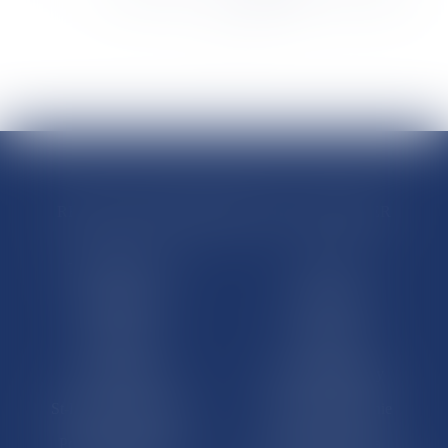
>
>>
RÉGIONS & DÉPARTEMENTS D’OUTRE-MER
Trombinoscopes
Guyane
Martinique
Guadeloupe
La Réunion
Mayotte
Saint-Martin
Saint-Barthélémy
St-Pierre-et-Miquelon
Nouvelle-Calédonie
Polynésie française
Wallis-et-Futuna