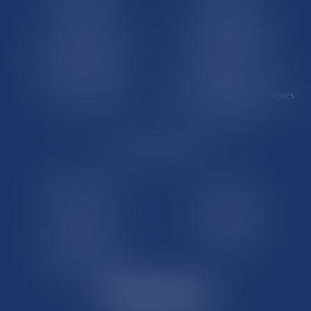
Saint-Martin
Saint-Barthélémy
St-Pierre-et-Miquelon
Nouvelle-Calédonie
Polynésie française
Wallis-et-Futuna
Île de Clipperton
Terres australes et antarctiques
françaises
LE SITE DROM-COM
Qui sommes nous
Contact
Plan du site
Mentions légales
Pourquoi ce site
Liens utiles
Lexique juridique