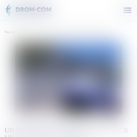
Ouvr
le
men
Vous êtes ici :
Accueil
Un obus de 105 mm découvert sur un chantier à Nouméa
UN OBUS DE 105 MM DÉCOUVERT SUR