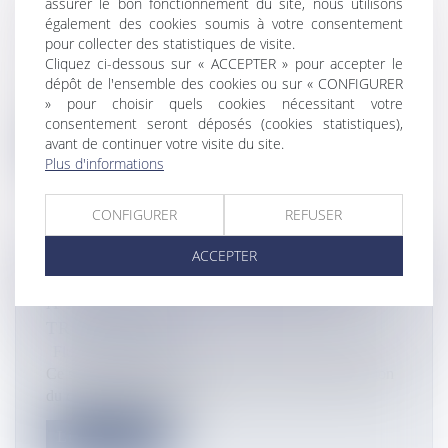
assurer le bon fonctionnement du site, nous utilisons
SOUFFRANT DE DOULEURS
également des cookies soumis à votre consentement
DORSALES HÉLITREUILLÉE
pour collecter des statistiques de visite.
Flux Francetvinfo
Cliquez ci-dessous sur « ACCEPTER » pour accepter le
dépôt de l'ensemble des cookies ou sur « CONFIGURER
En tout, ils étaient trois en mauvaise posture sur la
» pour choisir quels cookies nécessitant votre
rivière Bourceau de Bou...
consentement seront déposés (cookies statistiques),
avant de continuer votre visite du site.
Lire la suite
Plus d'informations
CONFIGURER
REFUSER
ACCEPTER
ROHI PEHE : UNE JOURNÉE QUI MET
À L'HONNEUR LES ORCHESTRES
TRADITIONNELS
Flux Francetvinfo
Ce samedi 29 novembre s'est tenue la deuxième édition
du concours Rohi Pehe,...
Lire la suite