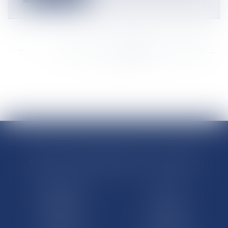
<<
<
...
2297
2298
2299
2300
2301
2302
2303
...
>
>>
RÉGIONS & DÉPARTEMENTS D’OUTRE-MER
Trombinoscopes
Guyane
Martinique
Guadeloupe
La Réunion
Mayotte