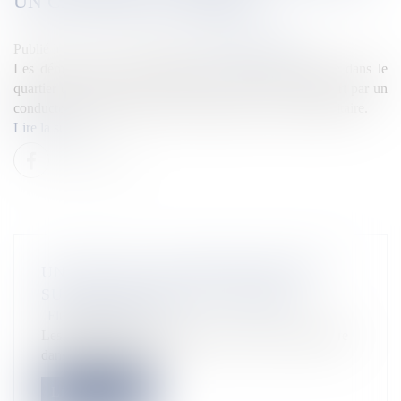
UN CHANTIER À NOUMÉA
Publié le :
01/12/2025
Source :
la1ere.franceinfo.fr
Les démineurs ont dû intervenir ce lundi 1er décembre dans le
quartier de l'Artillerie à Nouméa. Un obus a été découvert par un
conducteur de pelleteuse qui travaillait dans l'enceinte militaire.
Lire la suite
UN OBUS DE 105 MM DÉCOUVERT
SUR UN CHANTIER À NOUMÉA
Flux Francetvinfo
Les démineurs ont dû intervenir ce lundi 1er décembre
dans le quartier de l'A...
Lire la suite