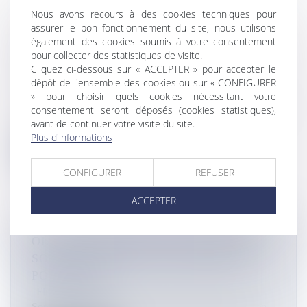
Nous avons recours à des cookies techniques pour
COUPE GAMBARDELLA : VICTOIRE
assurer le bon fonctionnement du site, nous utilisons
également des cookies soumis à votre consentement
HISTORIQUE DES GUADELOUPÉENS
pour collecter des statistiques de visite.
DU CERFA FC, FACE AU LOSC DE
Cliquez ci-dessous sur « ACCEPTER » pour accepter le
LILLE
dépôt de l'ensemble des cookies ou sur « CONFIGURER
Flux Francetvinfo
» pour choisir quels cookies nécessitant votre
Exploit historique des jeunes guadeloupéens du CERFA
consentement seront déposés (cookies statistiques),
avant de continuer votre visite du site.
FC, qualifiés pour les 3...
Plus d'informations
Lire la suite
CONFIGURER
REFUSER
ACCEPTER
OLIVIER HOARAU EST L’INVITÉ DE
SOPHIE PERSON DANS DIMANCHE
POLITIQUE
Flux Francetvinfo
Sophie Person reçoit Olivier Hoarau. Rendez-vous, en