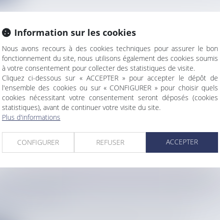
Information sur les cookies
Nous avons recours à des cookies techniques pour assurer le bon
E SEMAINE D'INTERDICTION DE TRAVAIL" : LES
fonctionnement du site, nous utilisons également des cookies soumis
T LA DÉCISION D'INTERDICTION DE VENTE D'
à votre consentement pour collecter des statistiques de visite.
S PROVINCIALES
Cliquez ci-dessous sur « ACCEPTER » pour accepter le dépôt de
l'ensemble des cookies ou sur « CONFIGURER » pour choisir quels
info
cookies nécessitant votre consentement seront déposés (cookies
sariat de la République a annoncé durant le week-end l'interdic...
statistiques), avant de continuer votre visite du site.
Plus d'informations
e
ACCEPTER
CONFIGURER
REFUSER
ALDÉS, COMPAGNON DU CHE ET FIGURE DE LA
ION CUBAINE
info
d de Che Guevara et a fondé les redoutables services de rensei...