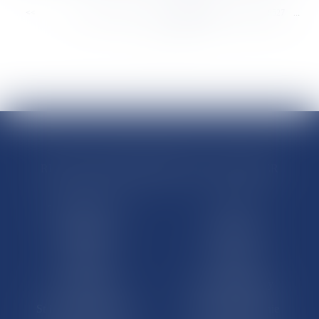
<<
<
...
8521
8522
8523
8524
8525
8526
8527
...
>
>>
RÉGIONS & DÉPARTEMENTS D’OUTRE-MER
Trombinoscopes
Guyane
Martinique
Guadeloupe
La Réunion
Mayotte
Saint-Martin
Saint-Barthélémy
St-Pierre-et-Miquelon
Nouvelle-Calédonie