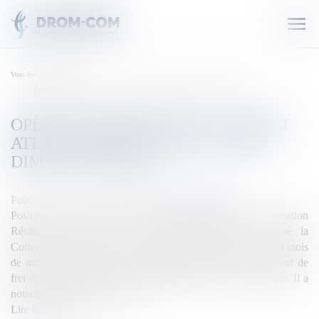
Ouvr
le
men
Vous êtes ici :
Accueil
Opération Résilience : L’A400M Atlas a quitté la Polynésie dimanche matin
OPÉRATION RÉSILIENCE : L’A400M
ATLAS A QUITTÉ LA POLYNÉSIE
DIMANCHE MATIN
Publié le :
25/05/2020
Source :
outremers360.com
Positionné en Polynésie française dans le cadre de l’opération
Résilience depuis le 27 avril, l’A400M Atlas a quitté la
Collectivité d’Outre-mer ce dimanche matin, après près d’un mois
de mission. L’appareil aura principalement assuré le transport de
fret et de passagers durant son déploiement dans le Pacifique. Il a
notamment rapatrié une cinqu...
Lire la suite