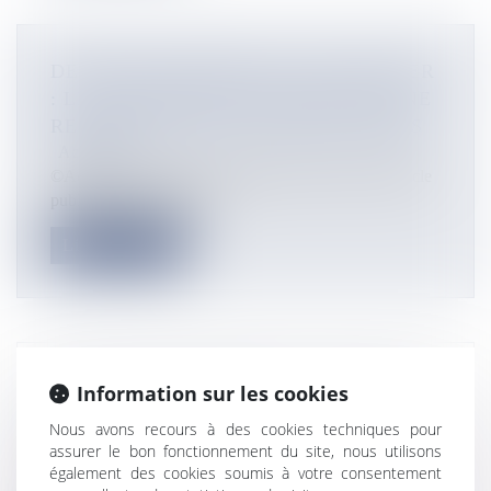
DESSERTE AÉRIENNE EN OUTRE-MER
: LES COMPAGNIES ESQUISSENT UNE
REPRISE DES VOLS EN DEUX TEMPS
Actualités
©Aéroport international Roland-Garros Dans un article
publié dans Les Échos,...
Lire la suite
OPÉRATION RÉSILIENCE : L’A400M
Information sur les cookies
ATLAS A QUITTÉ LA POLYNÉSIE
Nous avons recours à des cookies techniques pour
DIMANCHE MATIN
assurer le bon fonctionnement du site, nous utilisons
Actualités
également des cookies soumis à votre consentement