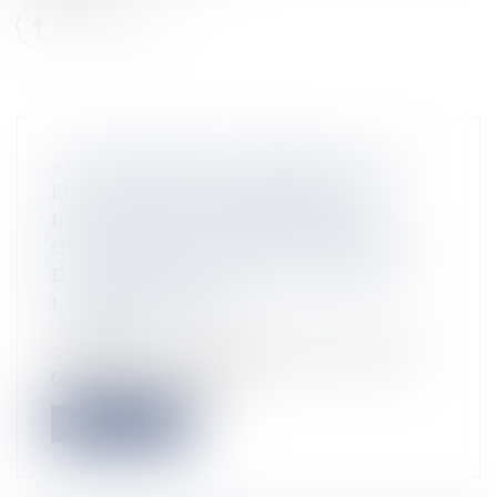
« OUTRE-MER EN COMMUN », UN
PLAN D’UN MILLIARD D’EUROS
LANCÉ PAR LE MINISTÈRE DES
OUTRE-MER ET L’AFD EN FAVEUR
DES COLLECTIVITÉS LOCALES ET
LES ENTREPRISES
Actualités
© Outremers 360 La Ministre des Outre-mer Annick
Girardin et le directeur gén...
Lire la suite