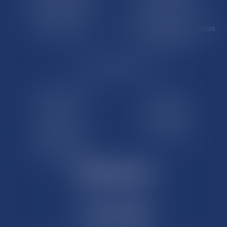
Polynésie française
Wallis-et-Futuna
Île de Clipperton
Terres australes et antarctiques
françaises
LE SITE DROM-COM
Qui sommes nous
Contact
Plan du site
Mentions légales
Pourquoi ce site
Liens utiles
Lexique juridique