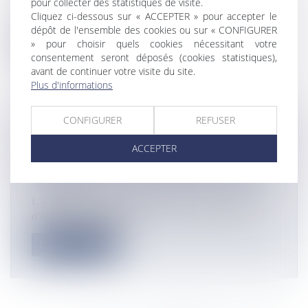
pour collecter des statistiques de visite.
Positionné en Polynésie française dans le cadre de
Cliquez ci-dessous sur « ACCEPTER » pour accepter le
l’opération Résilience dep...
dépôt de l'ensemble des cookies ou sur « CONFIGURER
» pour choisir quels cookies nécessitant votre
Lire la suite
consentement seront déposés (cookies statistiques),
avant de continuer votre visite du site.
Plus d'informations
CONFIGURER
REFUSER
NOUVELLE-CALÉDONIE :
ACCEPTER
DISPARITION DE L’EMBLÉMATIQUE
SCULPTEUR KANAK KAPOA TIAOU
Actualités
L’artiste sculpteur sur bois Kapoa Tiaou, originaire
d’Ouvéa, s’est éteint ce...
Lire la suite