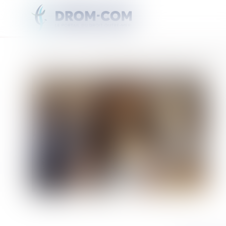
Vous êtes ici :
Accueil
Ophély Mezino représentera la Guadeloupe au concours Miss Unive