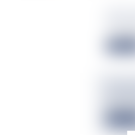
OPHÉLY 
MISS UNI
Flux Francetv
Le 21 novembre
Lire la suit
UN PRODU
SAINT-PI
Flux Francetv
L'heure était à
Lire la suit