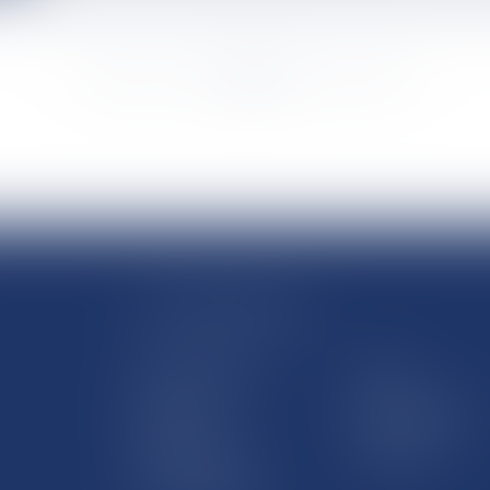
<<
<
...
4320
4321
4322
4323
4324
4325
4326
...
>
>>
LE SITE DROM-COM
Qui sommes nous
Contact
Plan du site
Mentions légales
Pourquoi ce site
Liens utiles
Lexique juridique