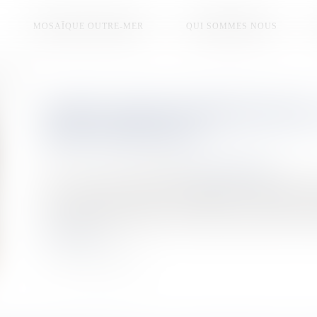
MOSAÏQUE OUTRE-MER
QUI SOMMES NOUS
rs 2025
OPHÉLY MEZINO REPRÉSENTERA
MISS UNIVERS 2025
Publié le :
12/07/2025
Source :
la1ere.franceinfo.fr
Le 21 novembre prochain, l’ancienne miss Guadeloupe (20
Miss Univers qui se tiendra en Thaïlande. C’est ce samedi (12
le Comité Guadeloupe lors d’une cérémonie officielle à la To
Lire la suite