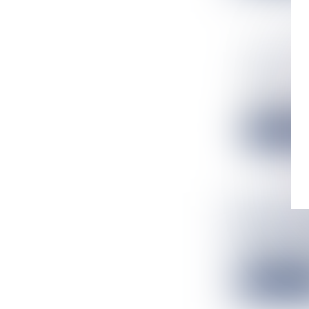
AVEC LA 
KM/H !
Flux Francetv
Belle expérienc
Lire la suit
PETIT-CA
Flux Francetv
Les secours son
Lire la suit