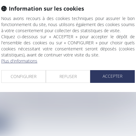
Information sur les cookies
Nous avons recours à des cookies techniques pour assurer le bon
PATROUILLE DE FRANCE, KAULI VAAST SURFE À
fonctionnement du site, nous utilisons également des cookies soumis
à votre consentement pour collecter des statistiques de visite.
Cliquez ci-dessous sur « ACCEPTER » pour accepter le dépôt de
info
l'ensemble des cookies ou sur « CONFIGURER » pour choisir quels
e que vient de vivre Kauli Vaast dans un Alpha Jet de la Patro...
cookies nécessitant votre consentement seront déposés (cookies
statistiques), avant de continuer votre visite du site.
e
Plus d'informations
ACCEPTER
CONFIGURER
REFUSER
NAL : UN HOMME DE 50 ANS MEURT NOYÉ EN 
info
t intervenus ce samedi (12 juillet) pour venir en aide à un ho...
e