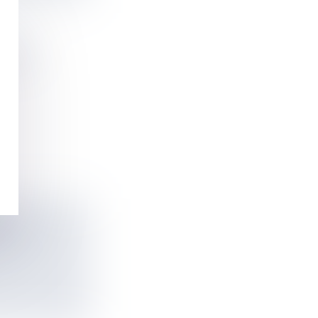
 800
MER