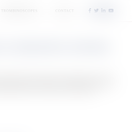
TROMBINOSCOPES
CONTACT
 LA GUADELOUPE AU CONCOURS
18) Ophély Mézino représentera la Guadeloupe au concours
 juillet) que la jeune femme a été désignée officiellement par
ubana à Sainte-Anne. En présence de sa famille, de...