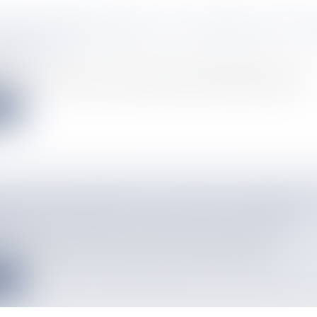
MEZINO REPRÉSENTERA LA GUADELOUPE AU C
VERS 2025
info
 prochain, l’ancienne miss Guadeloupe (2018) Ophély Mézino repr...
e
CTEUR DE TERRE-NEUVE INITIE LES RÉSIDENT
ERRE-ET-MIQUELON À SON CIDRE ARTISANAL
info
 la dégustation pour bon nombre d'amateurs de cidre. Mais atte...
e