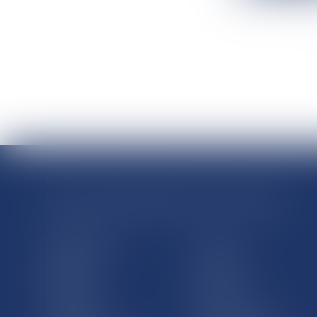
RÉGIONS & DÉPARTEMENTS D’OUTRE-MER
Trombinoscopes
Guyane
Martinique
Guadeloupe
La Réunion
Mayotte
Saint-Martin
Saint-Barthélémy