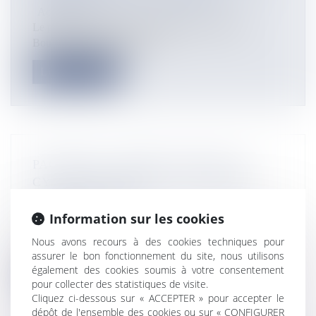
Actualités
Le préfet de Saint-Pierre et Miquelon a révélé le
Bouclier Qualité Prix 2020...
Lire la suite
PACIFIQUE : APRÈS LES FIDJI, LE
CYCLONE HAROLD S’EST ABATTU
SUR LES TONGA
Actualités
Information sur les cookies
©Sioto Fine / Facebook Le cyclone meurtrier Harold
Nous avons recours à des cookies techniques pour
s’était renforcé en catégo...
assurer le bon fonctionnement du site, nous utilisons
également des cookies soumis à votre consentement
Lire la suite
pour collecter des statistiques de visite.
Cliquez ci-dessous sur « ACCEPTER » pour accepter le
dépôt de l'ensemble des cookies ou sur « CONFIGURER