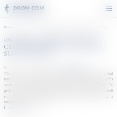
Ouvr
le
men
Vous êtes ici :
Accueil
Pacifique : Après les Fidji, le cyclone Harold s’est abattu sur les Tonga
PACIFIQUE : APRÈS LES FIDJI, LE
CYCLONE HAROLD S’EST ABATTU
SUR LES TONGA
Publié le :
09/04/2020
Source :
outremers360.com
©Sioto Fine / Facebook Le cyclone meurtrier Harold s’était
renforcé en catégorie 5 lorsqu’il a frappé jeudi les îles Tonga après
avoir provoqué d’importants dégâts dans le Pacifique Sud. Ce
petit royaume du Pacifique a déclaré l’état d’urgence mercredi
soir, mettant en garde la population contre des risques de vents
violents et de forte houle. L...
Lire la suite