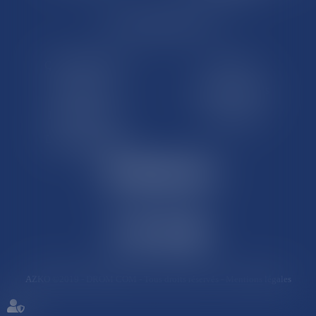
LE SITE DROM-COM
Qui sommes nous
Contact
Plan du site
Mentions légales
Pourquoi ce site
Liens utiles
Lexique juridique
AZKO ©2019
- DROM COM - Tous droits réservés -
Mentions légales