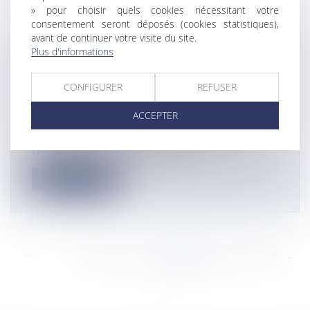
» pour choisir quels cookies nécessitant votre
consentement seront déposés (cookies statistiques),
avant de continuer votre visite du site.
Plus d'informations
COVID-19- LA RÉUNION : DES KITS
DE PROTECTIONS REMIS AUX
PERSONNELS SOIGNANTS
CONFIGURER
REFUSER
INTERVENANTS À DOMICILE
ACCEPTER
Actualités
©Departement de La Réunion Le Président du
Département de La Réunion Cyrille...
Lire la suite
<<
<
...
8632
8633
8634
8635
8636
8637
8638
...
>
>>