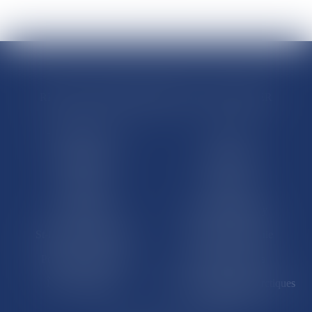
RÉGIONS & DÉPARTEMENTS D’OUTRE-MER
Trombinoscopes
Guyane
Martinique
Guadeloupe
La Réunion
Mayotte
Saint-Martin
Saint-Barthélémy
St-Pierre-et-Miquelon
Nouvelle-Calédonie
Polynésie française
Wallis-et-Futuna
Île de Clipperton
Terres australes et antarctiques
françaises