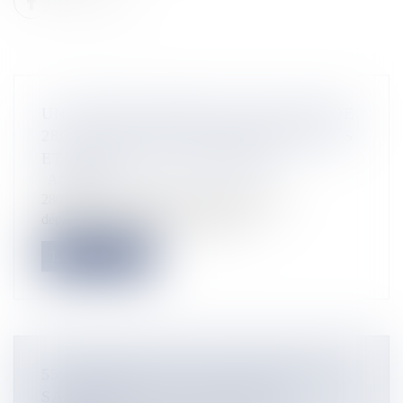
UN CHÈQUE ÉNERGIE EN FAVEUR DE
280 000 FOYERS DES DÉPARTEMENTS
ET RÉGIONS D’OUTRE-MER
Actualités
280 075 des ménages les plus modestes des
départements et régions d’outre-mer...
Lire la suite
55 PRODUITS DANS LE BQP 2020 DE
SAINT-PIERRE ET MIQUELON