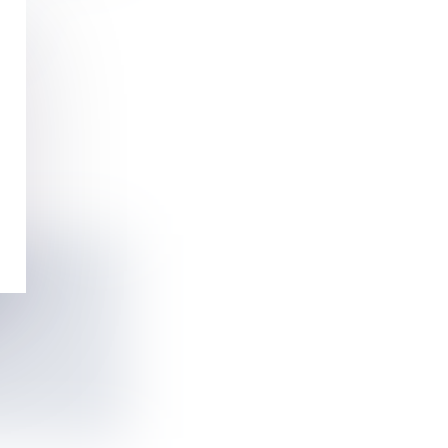
11
E LA