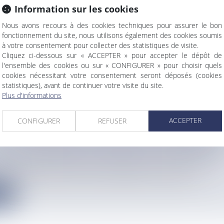
Information sur les cookies
UP : LA PHASE D'ADMISSION S'ÉTEND DU 2 AU 
Nous avons recours à des cookies techniques pour assurer le bon
fonctionnement du site, nous utilisons également des cookies soumis
info
à votre consentement pour collecter des statistiques de visite.
n, les 2 900 élèves qui ont formulé leurs vœux dans Parcoursup...
Cliquez ci-dessous sur « ACCEPTER » pour accepter le dépôt de
l'ensemble des cookies ou sur « CONFIGURER » pour choisir quels
e
cookies nécessitant votre consentement seront déposés (cookies
statistiques), avant de continuer votre visite du site.
Plus d'informations
ACCEPTER
CONFIGURER
REFUSER
 GALA ENTRE OL LEGENDS ET LES ANCIENS D
N DE MARTINIQUE AU DIAMANT CE MERCREDI
info
ce mercredi pour assister au match de légendes ce mercredi 3 j...
e