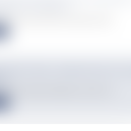
U NIVEAU DE TSARARANO
info
ouvelle fois été tendue à Mayotte. Des barrages ont été instal...
e
 VIANNEY TJIBAOU, "DERNIER ANCIEN" DE LA 
TE
info
e coutumière et militante de Hienghène qui s’est éteinte. Vian...
e