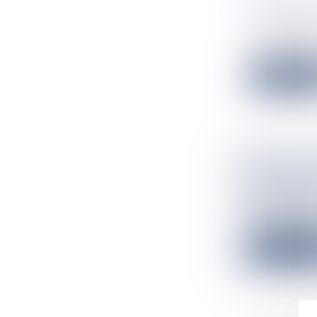
MATIN A
Flux Francetv
La nuit a une n
Lire la suit
DÉCÈS DE
TIENDANI
Flux Francetv
C’est une figur
Lire la suit