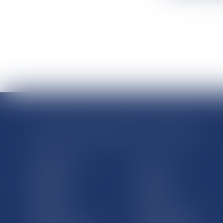
RÉGIONS & DÉPARTEMENTS D’OUTRE-MER
Trombinoscopes
Guyane
Martinique
Guadeloupe
La Réunion
Mayotte
Saint-Martin
Saint-Barthélémy