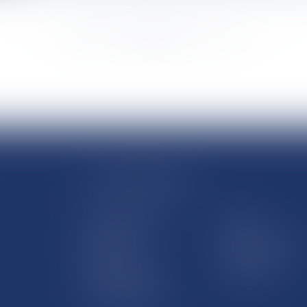
<<
<
...
688
689
690
691
692
693
694
...
>
>>
LE SITE DROM-COM
Qui sommes nous
Contact
Plan du site
Mentions légales
Pourquoi ce site
Liens utiles
Lexique juridique