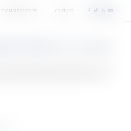
TROMBINOSCOPES
CONTACT
ION S'ÉTEND DU 2 AU 11 JUILLET
x dans Parcoursup découvrent les premières réponses. C'est la
et. Mode d'emploi et témoignages de jeunes dans cet article.
 CE