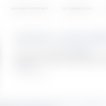
MOSAÏQUE OUTRE-MER
QUI SOMMES NOUS
PARCOURSUP : LA PHASE D'ADMISS
Publié le :
03/06/2026
Source :
la1ere.franceinfo.fr
Depuis le 2 juin, les 2 900 élèves qui ont formulé leurs vœu
phase d'admission qui débute, et qui s'étend jusqu'au 11 juill
Lire la suite
LASSAGES SIGNALÉS CETTE NUIT À KAHANI ET