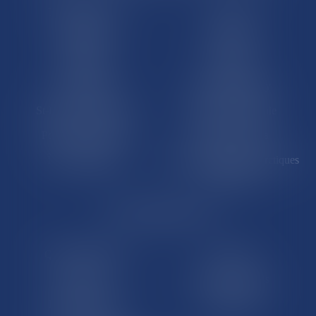
Trombinoscopes
Guyane
Martinique
Guadeloupe
La Réunion
Mayotte
Saint-Martin
Saint-Barthélémy
St-Pierre-et-Miquelon
Nouvelle-Calédonie
Polynésie française
Wallis-et-Futuna
Île de Clipperton
Terres australes et antarctiques
françaises
LE SITE DROM-COM
Qui sommes nous
Contact
Plan du site
Mentions légales
Pourquoi ce site
Liens utiles