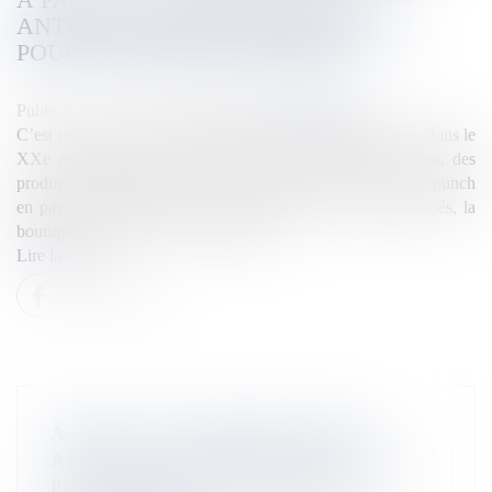
ANTILLES FONT DES KILOMÈTRES
POUR LEUR MENU DE FÊTES
Publié le :
22/12/2025
Source :
la1ere.franceinfo.fr
C’est une adresse incontournable du noël antillais à Paris. Dans le
XXe arrondissement, Bò kay Max propose, depuis 65 ans, des
produits et spécialités des Antilles françaises. Du boudin au punch
en passant par les pâtés, crabes farcis et autres plats cuisinés, la
boutique répond à une vraie demande.
Lire la suite
À PARIS, LES AMOUREUX DES
ANTILLES FONT DES KILOMÈTRES
POUR LEUR MENU DE FÊTES