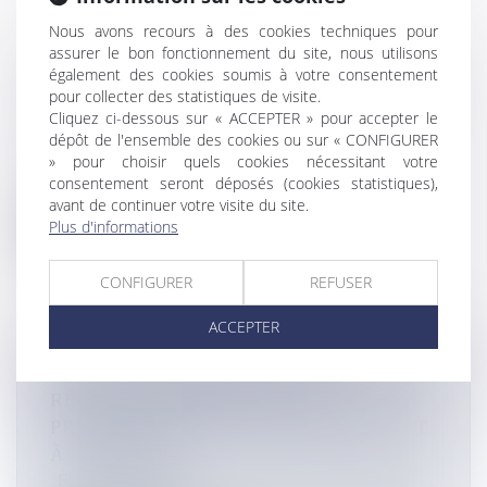
Nous avons recours à des cookies techniques pour
assurer le bon fonctionnement du site, nous utilisons
PLUSIEURS SAISIES DE STUPÉFIANTS
également des cookies soumis à votre consentement
ET D'ARMES LORS D'OPÉRATIONS DE
pour collecter des statistiques de visite.
GENDARMERIE À SAINT-FRANÇOIS
Cliquez ci-dessous sur « ACCEPTER » pour accepter le
Flux Francetvinfo
dépôt de l'ensemble des cookies ou sur « CONFIGURER
» pour choisir quels cookies nécessitant votre
Les gendarmes de la compagnie du Moule ont mené
consentement seront déposés (cookies statistiques),
plusieurs opérations, la sema...
avant de continuer votre visite du site.
Plus d'informations
Lire la suite
CONFIGURER
REFUSER
ACCEPTER
PRIX DE LA BOUTEILLE DE GAZ : LA
RÉGION RÉUNION VOTE LA
PROLONGATION DU PLAFONNEMENT
À 18 EUROS
Flux Francetvinfo