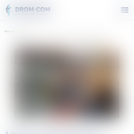
Ouvr
le
men
Vous êtes ici :
Accueil
À Paris, les amoureux des Antilles font des kilomètres pour leur menu de fêtes
À PARIS, LES AMOUREUX DES