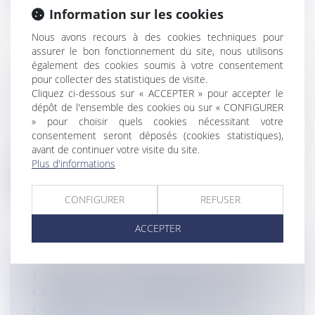
Information sur les cookies
Nous avons recours à des cookies techniques pour
assurer le bon fonctionnement du site, nous utilisons
également des cookies soumis à votre consentement
DÉCOLONISATION : LE TRIBUNAL
pour collecter des statistiques de visite.
ADMINISTRATIF REJETTE LES
Cliquez ci-dessous sur « ACCEPTER » pour accepter le
REQUÊTES DES INDÉPENDANTISTES
dépôt de l'ensemble des cookies ou sur « CONFIGURER
» pour choisir quels cookies nécessitant votre
Flux Francetvinfo
consentement seront déposés (cookies statistiques),
Le Tribunal administratif de Polynésie française a rejeté,
avant de continuer votre visite du site.
mardi, les recours...
Plus d'informations
Lire la suite
CONFIGURER
REFUSER
ACCEPTER
FIFO 2026 : UN FESTIVAL DU FILM
CÉLÉBRANT LES FEMMES ET LA
CULTURE OCÉANIENNE AVEC 10