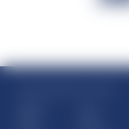
RÉGIONS & DÉPARTEMENTS D’OUTRE-MER
Trombinoscopes
Guyane
Martinique
Guadeloupe
La Réunion
Mayotte