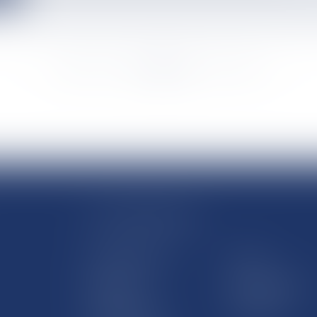
<<
<
...
1926
1927
1928
1929
1930
1931
1932
...
>
>>
LE SITE DROM-COM
Qui sommes nous
Contact
Plan du site
Mentions légales
Pourquoi ce site
Liens utiles