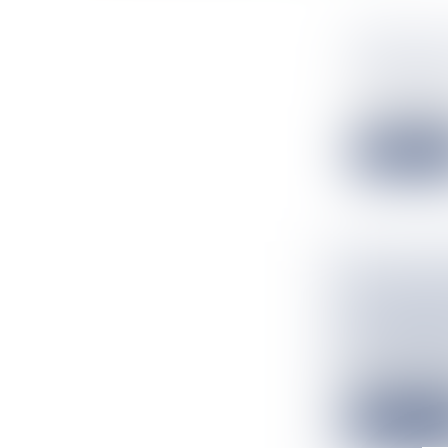
APRÈS NO
MAGASINS
Flux Francetv
Cadeaux défectu
Lire la suit
DES ENQU
KOUNGOU 
ENCADRE
Flux Francetv
Mayotte sera bi
Lire la suit