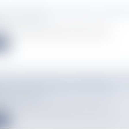
ËL, DES RETOURS ET ÉCHANGES DE CADEAUX
 DE LA RÉUNION
info
eux, reçus en double ou mal taillés : après Noël, des clients...
e
ÊTES EN COURS SUR LES LOYERS DANS LA CA
ET EN PETITE-TERRE POUR UN ÉVENTUEL
MENT DES PRIX
info
entôt dotée d'un observatoire local des loyers. En vue de sa m...
e