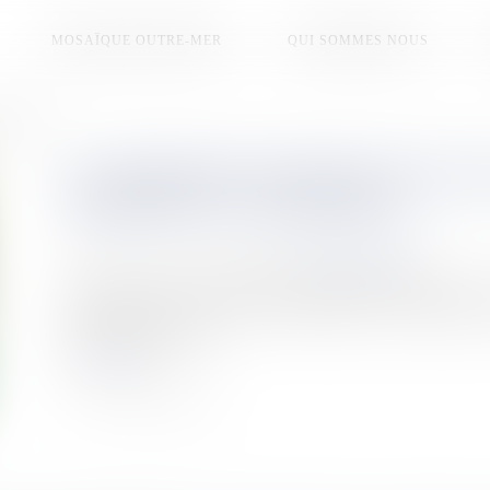
MOSAÏQUE OUTRE-MER
QUI SOMMES NOUS
 La Réunion
LE PIONNIER MAURICIEN DU SEG
RÉSIDENCE À LA RÉUNION
Publié le :
27/12/2025
Source :
la1ere.franceinfo.fr
Figure historique du seggae, le Mauricien Ras Natty Baby es
interprète poursuit son combat artistique pour l'égalité s
programmés dans l'île.
Lire la suite