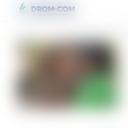
Vous êtes ici :
Accueil
Le pionnier mauricien du seggae Ras Natty Baby est en résidence à