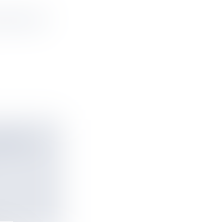
 DANS LES
DEMA, À