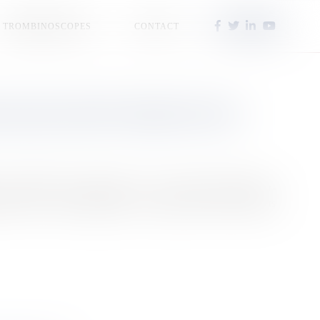
TROMBINOSCOPES
CONTACT
GAE RAS NATTY BABY EST EN
t actuellement à La Réunion. À 71 ans, l'auteur-compositeur-
ociale et le vivre-ensemble, à l'occasion de deux concerts