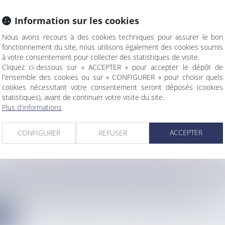
Information sur les cookies
Nous avons recours à des cookies techniques pour assurer le bon
fonctionnement du site, nous utilisons également des cookies soumis
IER MAURICIEN DU SEGGAE RAS NATTY BABY 
à votre consentement pour collecter des statistiques de visite.
E À LA RÉUNION
Cliquez ci-dessous sur « ACCEPTER » pour accepter le dépôt de
l'ensemble des cookies ou sur « CONFIGURER » pour choisir quels
info
cookies nécessitant votre consentement seront déposés (cookies
que du seggae, le Mauricien Ras Natty Baby est actuellement à L...
statistiques), avant de continuer votre visite du site.
Plus d'informations
e
ACCEPTER
CONFIGURER
REFUSER
ANCE FORTE PLUIES/ORAGES ÉTENDUE AU SUD
info
u bulletin de suivi, Météo France émet une vigilance jaune fort...
e