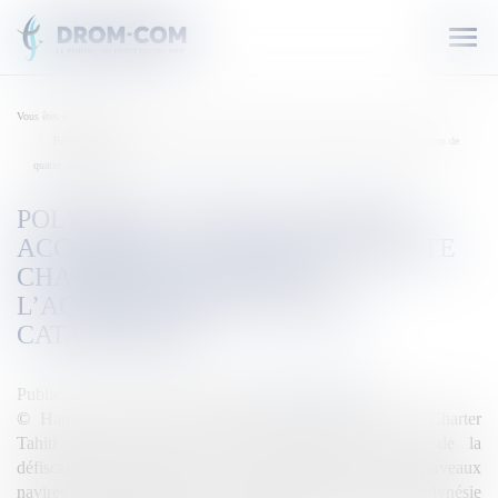
Ouvr
le
men
Vous êtes ici :
Accueil
Polynésie : Défiscalisation accordée à la société Private Charter Tahiti pour l’acquisition de
quatre catamarans
POLYNÉSIE : DÉFISCALISATION
ACCORDÉE À LA SOCIÉTÉ PRIVATE
CHARTER TAHITI POUR
L’ACQUISITION DE QUATRE
CATAMARANS
Publié le :
21/12/2019
Source :
outremers360.com
© Haut-commissariat de Polynésie La société Private Charter
Tahiti vient de recevoir une aide fiscale au titre de la
défiscalisation nationale pour l’acquisition de quatre nouveaux
navires cette année, a annoncé le haut-commissariat de Polynésie