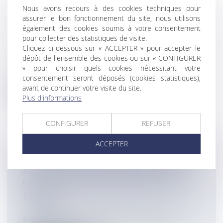
ACCORDÉE À LA SOCIÉTÉ PRIVATE
Nous avons recours à des cookies techniques pour
CHARTER TAHITI POUR
assurer le bon fonctionnement du site, nous utilisons
L’ACQUISITION DE QUATRE
également des cookies soumis à votre consentement
pour collecter des statistiques de visite.
CATAMARANS
Cliquez ci-dessous sur « ACCEPTER » pour accepter le
Actualités
dépôt de l'ensemble des cookies ou sur « CONFIGURER
© Haut-commissariat de Polynésie La société Private
» pour choisir quels cookies nécessitant votre
Charter Tahiti vient de r...
consentement seront déposés (cookies statistiques),
avant de continuer votre visite du site.
Lire la suite
Plus d'informations
CONFIGURER
REFUSER
ACCEPTER
SANTÉ EN GUYANE: L’ARS GUYANE
FAIT LE BILAN DES ACTIONS DE
COOPÉRATION EN SANTÉ AVEC LE
BRÉSIL
Actualités
© ARS Guyane Dans le cadre de la coopération