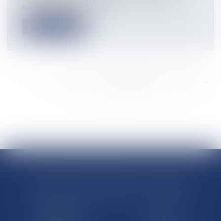
transfrontalière existant entre...
Lire la suite
<<
<
...
8884
8885
8886
8887
8888
8889
8890
...
>
>>
RÉGIONS & DÉPARTEMENTS D’OUTRE-MER
Trombinoscopes
Guyane