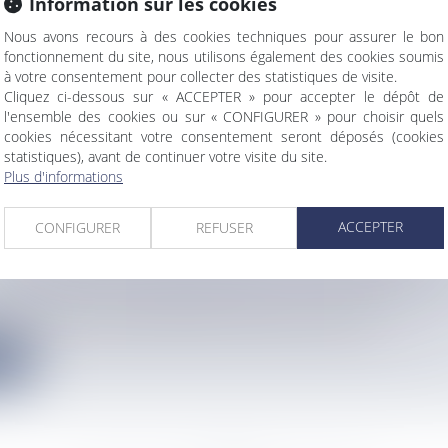
Information sur les cookies
ON : SANTÉ PUBLIQUE FRANCE LANCE LA 2ÈM
Nous avons recours à des cookies techniques pour assurer le bon
NQUÊTE SUR LE DIABÈTE
fonctionnement du site, nous utilisons également des cookies soumis
à votre consentement pour collecter des statistiques de visite.
Cliquez ci-dessous sur « ACCEPTER » pour accepter le dépôt de
ère phase débutée en septembre, l’étude Entred sur le diabète...
l'ensemble des cookies ou sur « CONFIGURER » pour choisir quels
cookies nécessitant votre consentement seront déposés (cookies
e
statistiques), avant de continuer votre visite du site.
Plus d'informations
ACCEPTER
CONFIGURER
REFUSER
ONOMIE DE POLYNÉSIE MISE À L’HONNEUR AU
’affiches de la cuisine de Polynésie, le poisson cru au lait d...
e