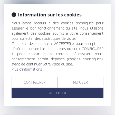
Réunion : L'ONG Christia...
Lire la suite
Information sur les cookies
Nous avons recours à des cookies techniques pour
assurer le bon fonctionnement du site, nous utilisons
également des cookies soumis à votre consentement
pour collecter des statistiques de visite.
Cliquez ci-dessous sur « ACCEPTER » pour accepter le
LES POTIÈRES TRADITIONNELLES DE
dépôt de l'ensemble des cookies ou sur « CONFIGURER
SOHOA SE SONT FORMÉES À
» pour choisir quels cookies nécessitant votre
MADAGASCAR "POUR POUVOIR
consentement seront déposés (cookies statistiques),
VIVRE DE CETTE ACTIVITÉ"
avant de continuer votre visite du site.
Plus d'informations
Flux Francetvinfo
Le concept peut paraître incongru : les membres de
l'association Aimisphaer,...
CONFIGURER
REFUSER
Lire la suite
ACCEPTER