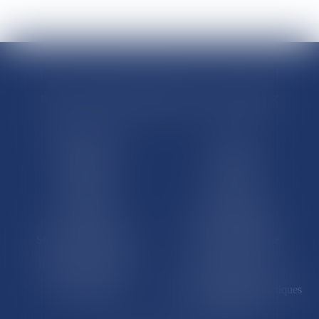
RÉGIONS & DÉPARTEMENTS D’OUTRE-MER
Trombinoscopes
Guyane
Martinique
Guadeloupe
La Réunion
Mayotte
Saint-Martin
Saint-Barthélémy
St-Pierre-et-Miquelon
Nouvelle-Calédonie
Polynésie française
Wallis-et-Futuna
Île de Clipperton
Terres australes et antarctiques
françaises