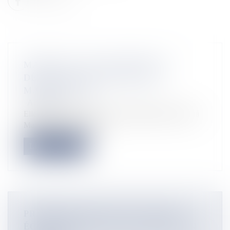
MAYOTTE : UNE ANTENNE DU
DÉPARTEMENT INSTALLÉE À
MADAGASCAR
Actualités
Elle s’est installée au sein de l’Ambassade de France à
Madagascar ©Facebook...
Lire la suite
PREMIÈRE ÉDITION DES ASSISES
ÉCONOMIQUES DES OUTRE-MER EN