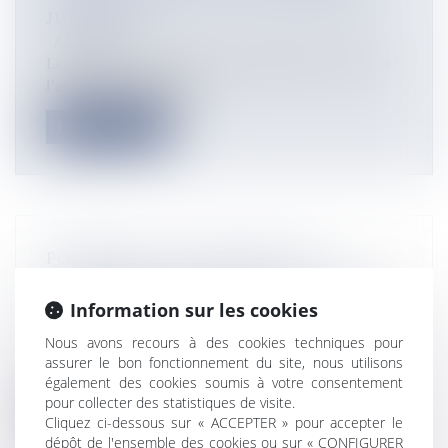
JUIN 2020
Actualités
Les groupes Ouest-France, l’hebdomadaire le Marin et
l’agence de communicati...
Lire la suite
POLYNÉSIE : UNE NOUVELLE
VEDETTE DE SAUVETAGE POUR LES
ÎLES MARQUISES EN 2021
Information sur les cookies
Actualités
Nous avons recours à des cookies techniques pour
©Chantiers navals Bernard SA (Illustration) Le
assurer le bon fonctionnement du site, nous utilisons
gouvernement de la Polynésie f...
également des cookies soumis à votre consentement
pour collecter des statistiques de visite.
Lire la suite
Cliquez ci-dessous sur « ACCEPTER » pour accepter le
dépôt de l'ensemble des cookies ou sur « CONFIGURER