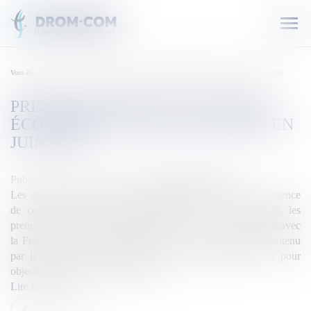
Ouvr
le
men
Vous êtes ici :
Accueil
Première édition des Assises économiques des Outre-mer en juin 2020
PREMIÈRE ÉDITION DES ASSISES
ÉCONOMIQUES DES OUTRE-MER EN
JUIN 2020
Publié le :
10/01/2020
Source :
outremers360.com
Les groupes Ouest-France, l’hebdomadaire le Marin et l’agence
de communication Ilago organisent le 3 et 4 juin 2020, les
premières assises économiques des Outre-mer. En partenariat avec
la Fedom et le Cluster maritime français, cet évènement soutenu
par le Ministère des Outre-mer et Annick Girardin, a pour
objectif de rassembler l’ensemble de...
Lire la suite