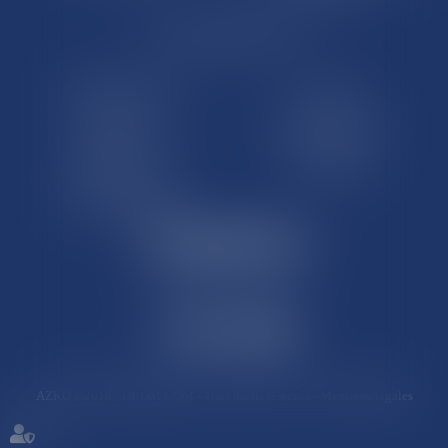
LE SITE DROM-COM
Qui sommes nous
Contact
Plan du site
Mentions légales
Pourquoi ce site
Liens utiles
Lexique juridique
AZKO ©2019
- DROM COM - Tous droits réservés -
Mentions légales