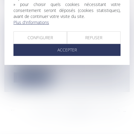
» pour choisir quels cookies nécessitant votre
consentement seront déposés (cookies statistiques),
avant de continuer votre visite du site.
Plus d'informations
FIÈVRE DE LA VALLÉE DU RIFT : LE
CIRAD ANNONCE UN NOUVEAU TEST
CONFIGURER
REFUSER
DE DÉTECTION RAPIDE
ACCEPTER
Actualités
©Cirad Une équipe du Cirad a mis au point le premier
test rapide spécifique d...
Lire la suite
<<
<
...
8845
8846
8847
8848
8849
8850
8851
...
>
>>