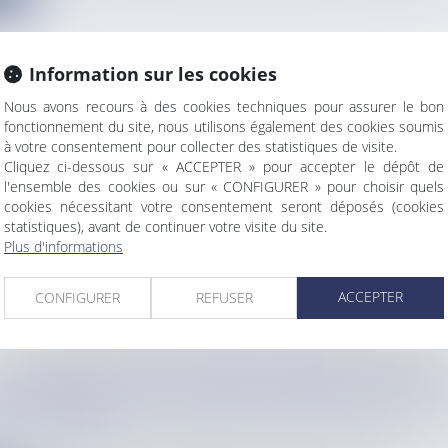
Information sur les cookies
Nous avons recours à des cookies techniques pour assurer le bon
ES EN GUADELOUPE : DES RÉFÉRENTS COMMU
fonctionnement du site, nous utilisons également des cookies soumis
POUR MIEUX APPRÉHENDER L’ÉCHOUAGE DES
à votre consentement pour collecter des statistiques de visite.
Cliquez ci-dessous sur « ACCEPTER » pour accepter le dépôt de
ES
l'ensemble des cookies ou sur « CONFIGURER » pour choisir quels
cookies nécessitant votre consentement seront déposés (cookies
e Guadeloupe Pour mieux anticiper l’échouage des algues sargass...
statistiques), avant de continuer votre visite du site.
Plus d'informations
e
ACCEPTER
CONFIGURER
REFUSER
ALÉDONIEN : KARL THERBY NOMMÉ DIRECTEU
DE LA SMSP