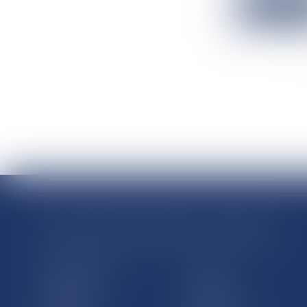
Lire la suit
RÉGIONS & DÉPARTEMENTS D’OUTRE-MER
Trombinoscopes
Guyane
Martinique
Guadeloupe