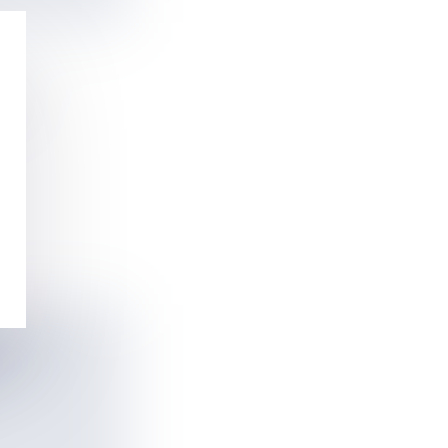
LA
TES ?
E