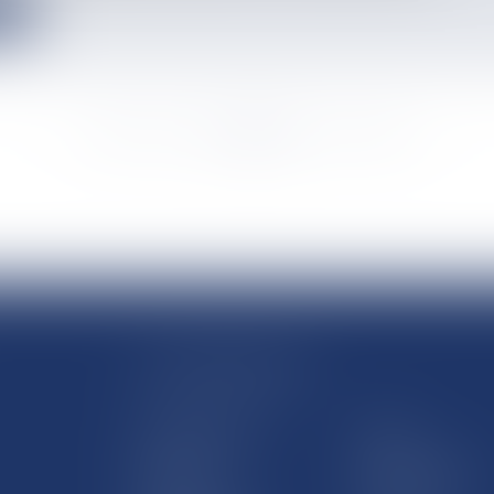
e
<<
<
...
6762
6763
6764
6765
6766
6767
6768
...
>
>>
LE SITE DROM-COM
Qui sommes nous
Contact
Plan du site
Mentions légales