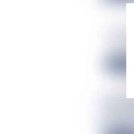
PROJET D
PRÉSENTA
Flux Francetv
Le projet de lo
Lire la suit
QUELS BO
CONSEILS
Flux Francetv
Comment retrouv