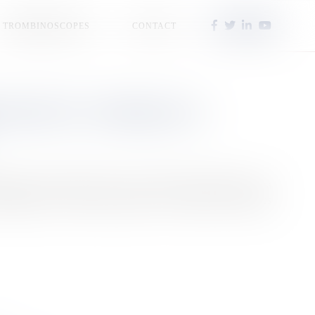
TROMBINOSCOPES
CONTACT
 MAYOTTE : POURQUOI LA
senté ce vendredi 3 janvier en Conseil des ministres le sera
 Matignon ce jeudi pour prendre en compte les dernières