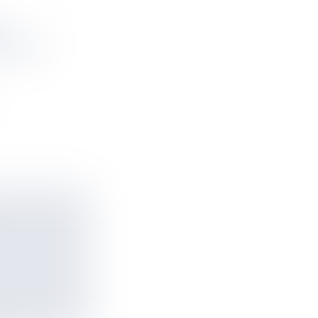
E
N POUR