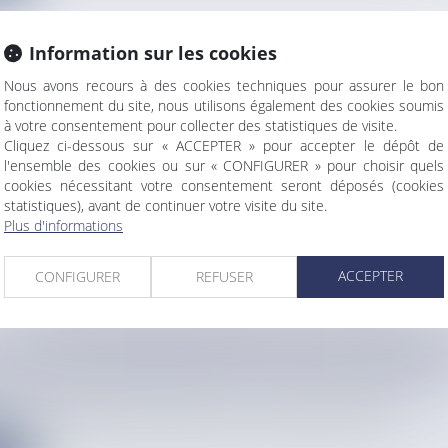
Information sur les cookies
Nous avons recours à des cookies techniques pour assurer le bon
E LOI D'URGENCE POUR MAYOTTE : POURQUOI 
fonctionnement du site, nous utilisons également des cookies soumis
à votre consentement pour collecter des statistiques de visite.
TION EST REPORTÉE
Cliquez ci-dessous sur « ACCEPTER » pour accepter le dépôt de
info
l'ensemble des cookies ou sur « CONFIGURER » pour choisir quels
i d'urgence pour Mayotte qui devait être présenté ce vendredi...
cookies nécessitant votre consentement seront déposés (cookies
statistiques), avant de continuer votre visite du site.
e
Plus d'informations
ACCEPTER
CONFIGURER
REFUSER
NS GESTES ADOPTER APRÈS LES EXCÈS DES FÊ
 D'UNE DIÉTÉTICIENNE ET D'UNE NATUROPATH
info
er un organisme plus sain après les excès des fêtes de fin d'a...