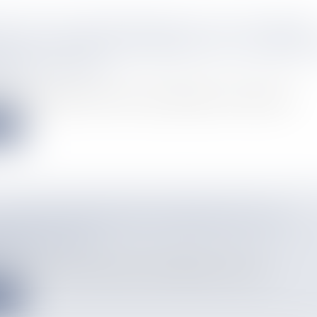
TRE DES OUTRE-MER MANUEL VALLS SOUHAIT
R LES ACTEURS ÉCONOMIQUES DE LA RÉUNIO
RUIRE MAYOTTE
info
vier 2025, Manuel Valls a achevé son déplacement à La Réunion p...
e
A LIGUE DE MARTINIQUE PRÉPARE DÉJÀ LES
IONS DE 2025
info
ur les licenciés de la ligue de judo de Martinique. Toutes les...
e