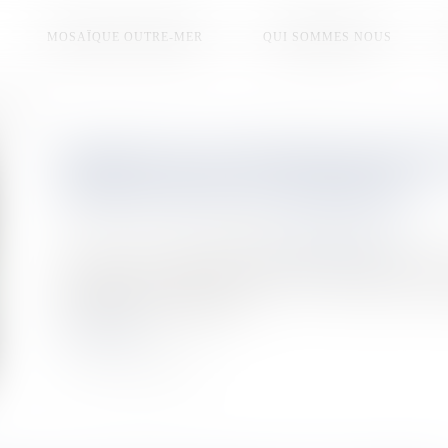
MOSAÏQUE OUTRE-MER
QUI SOMMES NOUS
eportée
PROJET DE LOI D'URGENCE POUR
PRÉSENTATION EST REPORTÉE
Publié le :
02/01/2025
Source :
la1ere.francetvinfo.fr
Le projet de loi d'urgence pour Mayotte qui devait être pré
finalement la semaine prochaine. Un report annoncé par
remontées des élus mahorais.
Lire la suite