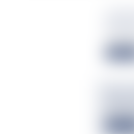
LE MINIS
MOBILISE
RECONST
Flux Francetv
Ce jeudi 2 jan
Lire la suit
JUDO : L
COMPÉTIT
Flux Francetv
Pas de trêve po
Lire la suit