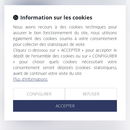
entre l'Iran, les Etats-...
Lire la suite
Information sur les cookies
Nous avons recours à des cookies techniques pour
assurer le bon fonctionnement du site, nous utilisons
également des cookies soumis à votre consentement
pour collecter des statistiques de visite.
Cliquez ci-dessous sur « ACCEPTER » pour accepter le
DIABÈTE : CES MÉDICAMENTS
dépôt de l'ensemble des cookies ou sur « CONFIGURER
DÉTOURNÉS POUR MAIGRIR
» pour choisir quels cookies nécessitant votre
INQUIÈTENT LES MÉDECINS EN
consentement seront déposés (cookies statistiques),
avant de continuer votre visite du site.
MARTINIQUE
Plus d'informations
Flux Francetvinfo
Perdre du poids grâce à des médicaments contre le
CONFIGURER
REFUSER
diabète. La promesse circul...
ACCEPTER
Lire la suite