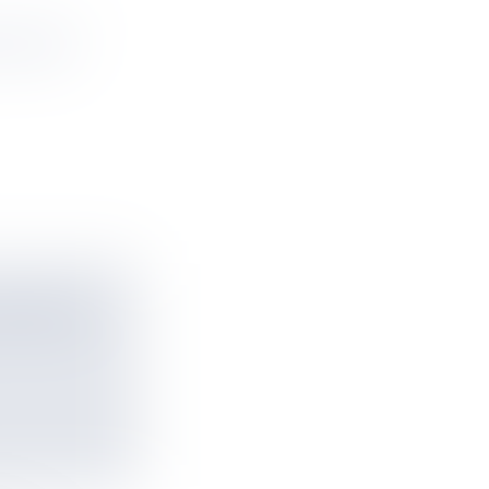
E À SES
ELA FAIT