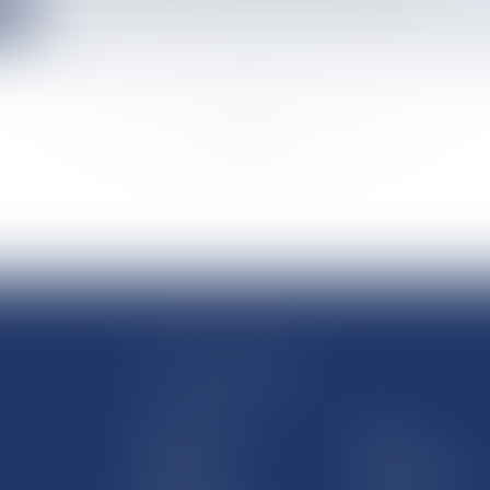
e
<<
<
...
353
354
355
356
357
358
359
...
>
>>
LE SITE DROM-COM
Qui sommes nous
Contact
Plan du site
Mentions légales