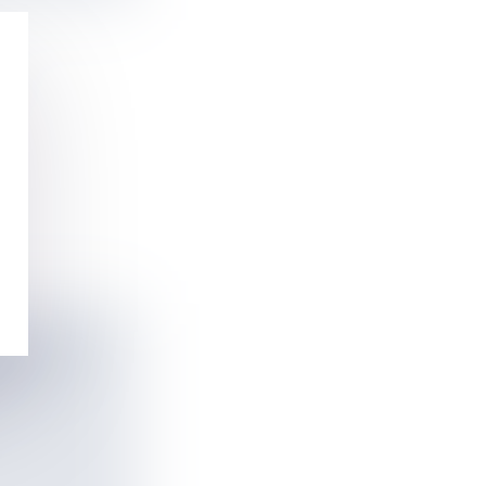
CTIONS À
ANT