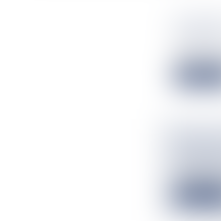
MY INFIN
PREMIER
Flux Francetv
Retards de vire
Lire la suit
QUAND L'
ÉVIDEMM
Flux Francetv
L’intelligence 
Lire la suit