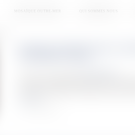
MOSAÏQUE OUTRE-MER
QUI SOMMES NOUS
nt débat
QUAND L'IA S'INVITE DANS LA MU
ÉVIDEMMENT DÉBAT
Publié le :
08/07/2026
Source :
la1ere.franceinfo.fr
L’intelligence artificielle gagne progressivement du terrain 
voix ou une composition en quelques secondes, elle boulev
interrogations. En Polynésie, où la musique, le chant et la dan
Lire la suite