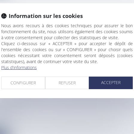
Information sur les cookies
 REPRISE ENCOURAGEANTE DU TOURISME EN
Nous avons recours à des cookies techniques pour assurer le bon
-CALÉDONIE, ANNONCE L'ISEE
fonctionnement du site, nous utilisons également des cookies soumis
à votre consentement pour collecter des statistiques de visite.
info
Cliquez ci-dessous sur « ACCEPTER » pour accepter le dépôt de
en ce début juillet, son rapport sur l'état de santé du touri...
l'ensemble des cookies ou sur « CONFIGURER » pour choisir quels
cookies nécessitant votre consentement seront déposés (cookies
e
statistiques), avant de continuer votre visite du site.
Plus d'informations
ACCEPTER
CONFIGURER
REFUSER
: LE PRÉSIDENT DU SÉNAT DEMANDE DES SAN
OLOGUE PARAGUAYEN APRÈS DES PROPOS VIS
MBAPPÉ
info
, Gérard Larcher a écrit à son homologue paraguayen pour lui d...