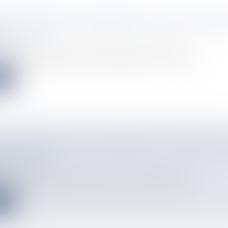
ÉO : LA NOUVELLE BANQUE DE L'OPT FAIT FAC
S COUACS
info
ments, difficultés de connexion, soldes erronés, service clien...
e
IA S'INVITE DANS LA MUSIQUE ET AU HEIVA, C
ENT DÉBAT
info
artificielle gagne progressivement du terrain dans le monde ar...
e