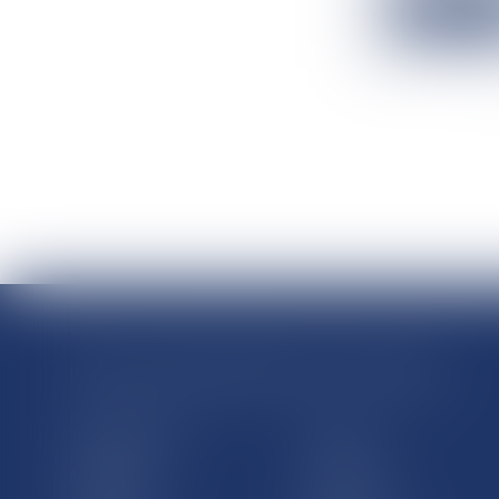
Lire la suit
RÉGIONS & DÉPARTEMENTS D’OUTRE-MER
Trombinoscopes
Guyane
Martinique
Guadeloupe