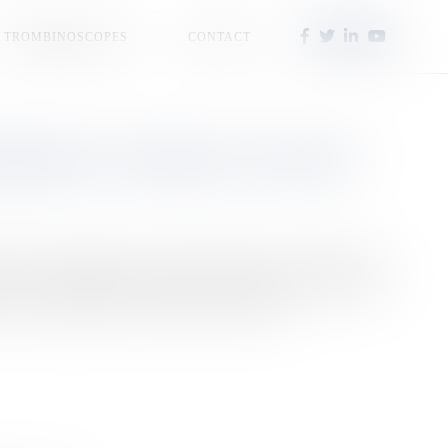
TROMBINOSCOPES
CONTACT
SIQUE ET AU HEIVA, CELA FAIT
dans le monde artistique. Capable de générer une mélodie, une
erse les habitudes des créateurs et soulève de nombreuses
se occupent une place centrale dans l’identité...