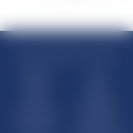
>
>>
RÉGIONS & DÉPARTEMENTS D’OUTRE-MER
Trombinoscopes
Guyane
Martinique
Guadeloupe
La Réunion
Mayotte
Saint-Martin
Saint-Barthélémy
St-Pierre-et-Miquelon
Nouvelle-Calédonie
Polynésie française
Wallis-et-Futuna