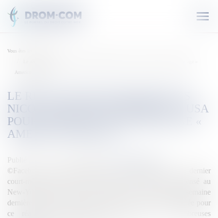
Ouvr
le
men
Vous êtes ici :
Accueil
Le réalisateur martiniquais Nicolas Polixène primé aux USA pour dernier court-métrage «
American Dream »
LE RÉALISATEUR MARTINIQUAIS
NICOLAS POLIXÈNE PRIMÉ AUX USA
POUR DERNIER COURT-MÉTRAGE «
AMERICAN DREAM »
Publié le :
16/05/2020
Source :
outremers360.com
©Facebook / Nicolas Polixène « American Dream », le dernier
court-métrage de Nicolas Polixène vient d’être récompensé au
New-York Film Festival. Un festival qui s’est déroulé la semaine
dernière en ligne, crise sanitaire oblige. Un nouveau trophée pour
ce réalisateur martiniquais qui s’ajoute aux nombreuses