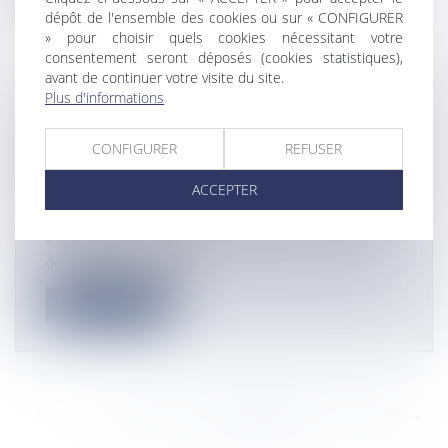
dépôt de l'ensemble des cookies ou sur « CONFIGURER
» pour choisir quels cookies nécessitant votre
consentement seront déposés (cookies statistiques),
avant de continuer votre visite du site.
Plus d'informations
LE RÉALISATEUR MARTINIQUAIS
NICOLAS POLIXÈNE PRIMÉ AUX USA
CONFIGURER
REFUSER
POUR DERNIER COURT-MÉTRAGE «
ACCEPTER
AMERICAN DREAM »
Actualités
©Facebook / Nicolas Polixène « American Dream », le
dernier court-métrage de...
Lire la suite
<<
<
...
8563
8564
8565
8566
8567
8568
8569
...