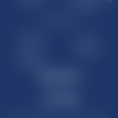
Île de Clipperton
Terres australes et antarctiques
françaises
LE SITE DROM-COM
Qui sommes nous
Contact
Plan du site
Mentions légales
Pourquoi ce site
Liens utiles
Lexique juridique
AZKO ©2019
- DROM COM - Tous droits réservés -
Mentions légales