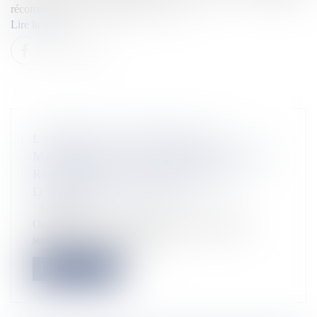
récompenses déjà reçues à travers le m...
Lire la suite
L’APRÈS EN OUTRE-MER : ET
MAINTENANT ? PAR ANRIFOU SAID,
RESPONSABLE D’UNE AGENCE
D’INTÉRIM À MAYOTTE
Actualités
Outremers360 vous donne la parole et partage le
sentiment des acteurs socio-é...
Lire la suite