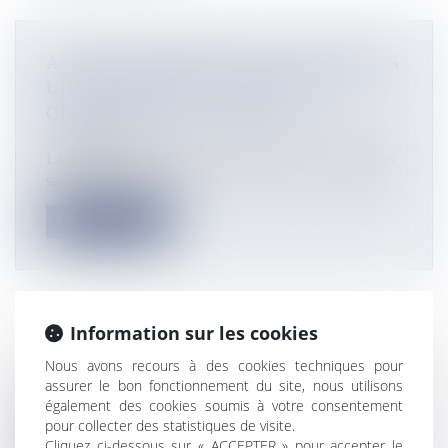
AVANT DE RENTRER, LES ÉTUDIANTS
ULTRAMARINS VONT ÊTRE EN
QUATORZAINE À L’HÔTEL
Actualités
La ministre des Outre-mer a rendu visite à ces étudiants
samedi 16 mai ©Twitt...
Lire la suite
Information sur les cookies
Actualités
Nous avons recours à des cookies techniques pour
Ce samedi 16 mai, on compte 2 359 cas de coronavirus
assurer le bon fonctionnement du site, nous utilisons
en Outre-mer depuis le d...
également des cookies soumis à votre consentement
pour collecter des statistiques de visite.
Lire la suite
Cliquez ci-dessous sur « ACCEPTER » pour accepter le